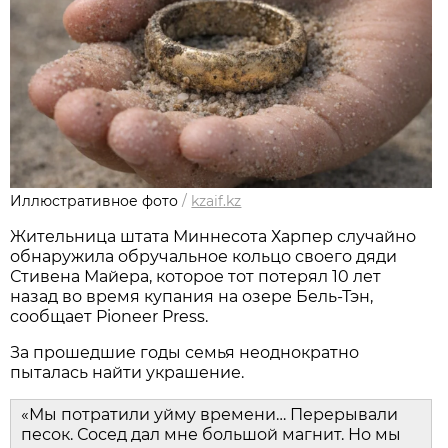
Иллюстративное фото
/
kzaif.kz
Жительница штата Миннесота Харпер случайно
обнаружила обручальное кольцо своего дяди
Стивена Майера, которое тот потерял 10 лет
назад во время купания на озере Бель-Тэн,
сообщает Pioneer Press.
За прошедшие годы семья неоднократно
пыталась найти украшение.
«Мы потратили уйму времени… Перерывали
песок. Сосед дал мне большой магнит. Но мы