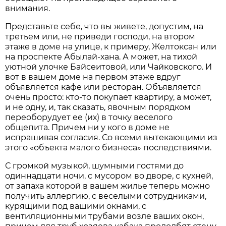
внимания.
Представьте себе, что вы живете, допустим, на
третьем или, не приведи господи, на втором
этаже в доме на улице, к примеру, Желтоксан или
на проспекте Абылай-хана. А может, на тихой
уютной улочке Байсеитовой, или Чайковского. И
вот в вашем доме на первом этаже вдруг
объявляется кафе или ресторан. Объявляется
очень просто: кто-то покупает квартиру, а может,
и не одну, и, так сказать, явочным порядком
переоборудует ее (их) в точку веселого
общепита. Причем ни у кого в доме не
испрашивая согласия. Со всеми вытекающими из
этого «объекта малого бизнеса» последствиями.
С громкой музыкой, шумными гостями до
одиннадцати ночи, с мусором во дворе, с кухней,
от запаха которой в вашем жилье теперь можно
получить аллергию, с веселыми сотрудниками,
курящими под вашими окнами, с
вентиляционными трубами возле ваших окон,