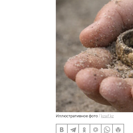
Иллюстративное фото
/
kzaif.kz