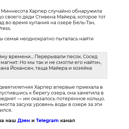
 Миннесота Харпер случайно обнаружила
о своего дяди Стивена Майера, которое тот
ад во время купания на озере Бель-Тэн,
ress.
ы семья неоднократно пыталась найти
йму времени… Перерывали песок. Сосед
магнит. Но мы так и не смогли его найти»,
ана Йохансен, теща Майера и хозяйка
 девятилетняя Харпер впервые приехала в
пустившись к берегу озера, она заметила в
едмет — им оказалось потерянное кольцо.
огла засуха: уровень воды в озере за эти
ился.
на наш
Дзен
и
Telegram
канал