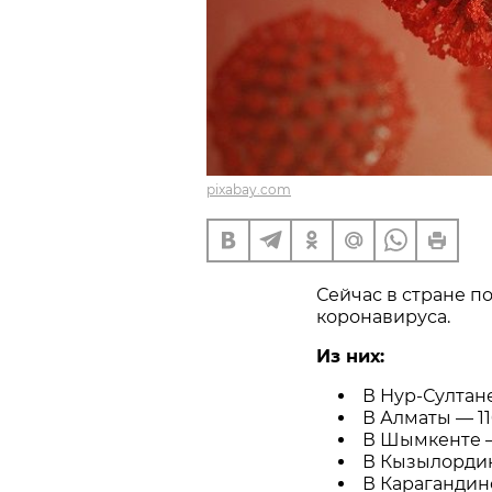
pixabay.com
Сейчас в стране п
коронавируса.
Из них:
В Нур-Султане
В Алматы — 11
В Шымкенте —
В Кызылордин
В Карагандинс