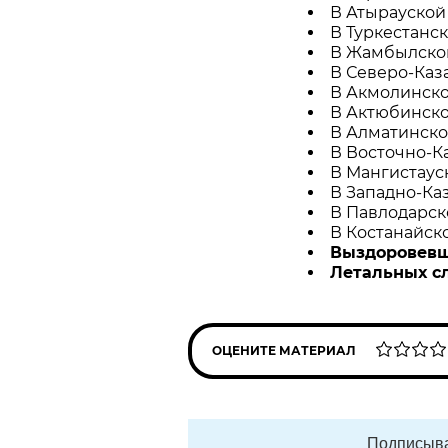
В Атырауской 
В Туркестанск
В Жамбылской
В Северо-Каза
В Акмолинско
В Актюбинской
В Алматинской
В Восточно-Ка
В Мангистауск
В Западно-Каз
В Павлодарско
В Костанайско
Выздоровевш
Летальных сл
ОЦЕНИТЕ МАТЕРИАЛ
Подписыва