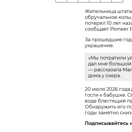
Жительница штата
обручальное кольц
потерял 10 лет наз
сообщает Pioneer P
За прошедшие год
украшение.
«Мы потратили у
дал мне большой 
— рассказала Мал
дома у озера.
20 июля 2026 года
гости к бабушке. С
воде блестящий пр
Обнаружить его пом
годы заметно сниз
Подписывайтесь 