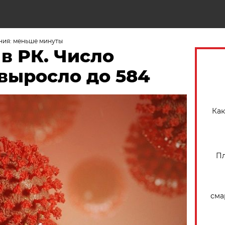
Н
ния: меньше минуты
в РК. Число
выросло до 584
Как
Пл
сма