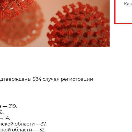
Каз
одтверждены 584 случая регистрации
 — 219.
6.
 14.
ской области —37.
кой области — 32.