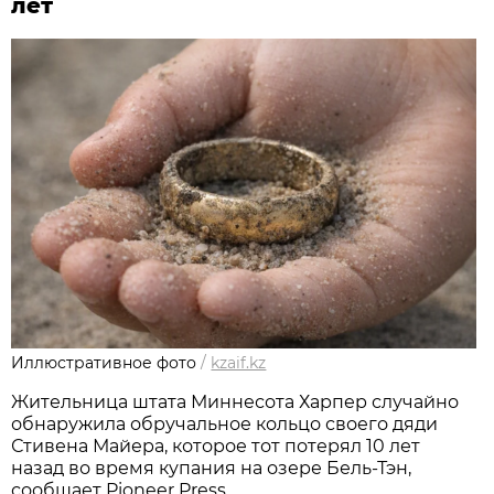
лет
Иллюстративное фото
/
kzaif.kz
Жительница штата Миннесота Харпер случайно
обнаружила обручальное кольцо своего дяди
Стивена Майера, которое тот потерял 10 лет
назад во время купания на озере Бель-Тэн,
сообщает Pioneer Press.