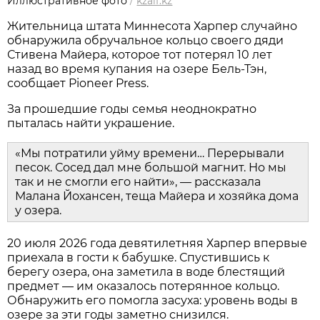
Иллюстративное фото
/
kzaif.kz
Жительница штата Миннесота Харпер случайно
обнаружила обручальное кольцо своего дяди
Стивена Майера, которое тот потерял 10 лет
назад во время купания на озере Бель-Тэн,
сообщает Pioneer Press.
За прошедшие годы семья неоднократно
пыталась найти украшение.
«Мы потратили уйму времени… Перерывали
песок. Сосед дал мне большой магнит. Но мы
так и не смогли его найти», — рассказала
Малана Йохансен, теща Майера и хозяйка дома
у озера.
20 июля 2026 года девятилетняя Харпер впервые
приехала в гости к бабушке. Спустившись к
берегу озера, она заметила в воде блестящий
предмет — им оказалось потерянное кольцо.
Обнаружить его помогла засуха: уровень воды в
озере за эти годы заметно снизился.