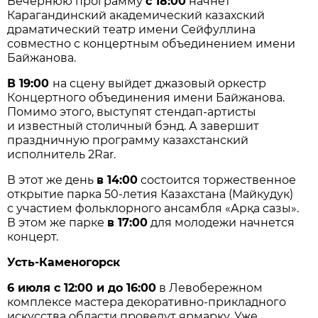
Вечернюю программу
с 18:00
начнет
Карагандинский академический казахский
драматический театр имени Сейфуллина
совместно с концертным объединением имени
Байжанова.
В 19:00
на сцену выйдет джазовый оркестр
Концертного объединения имени Байжанова.
Помимо этого, выступят стендап-артисты
и известный столичный бэнд. А завершит
праздничную программу казахстанский
исполнитель 2Rar.
В этот же день
в 14:00
состоится торжественное
открытие парка 50-летия Казахстана (Майкудук)
с участием фольклорного ансамбля «Арқа сазы».
В этом же парке
в 17:00
для молодежи начнется
концерт.
Усть-Каменогорск
6 июля с 12:00 и до 16:00
в Левобережном
комплексе мастера декоративно-прикладного
искусства области проведут ярмарку. Уже