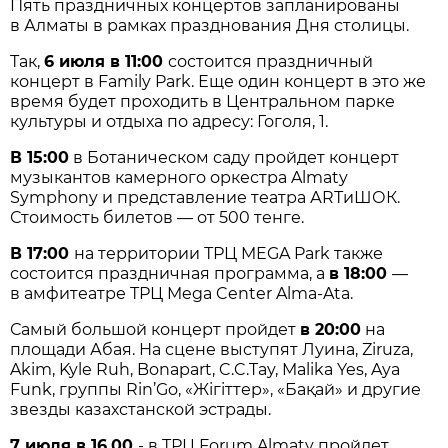
Пять праздничных концертов запланированы
в Алматы в рамках празднования Дня столицы.
Так,
6 июля в 11:00
состоится праздничный
концерт в Family Park. Еще один концерт в это же
время будет проходить в Центральном парке
культуры и отдыха по адресу: Гоголя, 1.
В 15:00
в Ботаническом саду пройдет концерт
музыкантов камерного оркестра Almaty
Symphony и представление театра АRТиШОК.
Стоимость билетов — от 500 тенге.
В 17:00
на территории ТРЦ MEGA Park также
состоится праздничная программа, а
в 18:00
—
в амфитеатре ТРЦ Mega Center Alma-Ata.
Самый большой концерт пройдет
в 20:00
на
площади Абая. На сцене выступят Луина, Ziruza,
Akim, Kyle Ruh, Bonapart, C.C.Tay, Malika Yes, Aya
Funk, группы Rin’Go, «Жігіттер», «Бақай» и другие
звезды казахстанской эстрады.
7 июля в 16.00
- в ТРЦ Forum Almaty пройдет