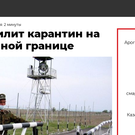
Н
я: 2 минуты
илит карантин на
нной границе
Apor
сма
Каз