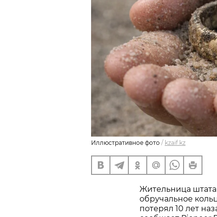
Иллюстративное фото
/
kzaif.kz
Жительница штата
обручальное кольц
потерял 10 лет наз