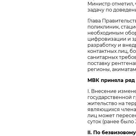
Министр отметил,
задачу по доведе
Глава Правительс
поликлиник, стац
необходимым обо
цифровизации и з
разработку и вне
контактных лиц, б
санитарных требо
поставку рентген
регионы, акиматам
МВК приняла ряд
I. Внесение измен
государственной г
жительство на тер
являющихся членам
лиц может пересека
суток (ранее было 3
II. По безвизовом