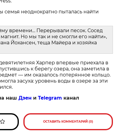
ress.
ы семья неоднократно пыталась найти
йму времени… Перерывали песок. Сосед
магнит. Но мы так и не смогли его найти»,
ана Йохансен, теща Майера и хозяйка
 девятилетняя Харпер впервые приехала в
пустившись к берегу озера, она заметила в
едмет — им оказалось потерянное кольцо.
огла засуха: уровень воды в озере за эти
ился.
на наш
Дзен
и
Telegram
канал
ОСТАВИТЬ КОММЕНТАРИЙ (0)