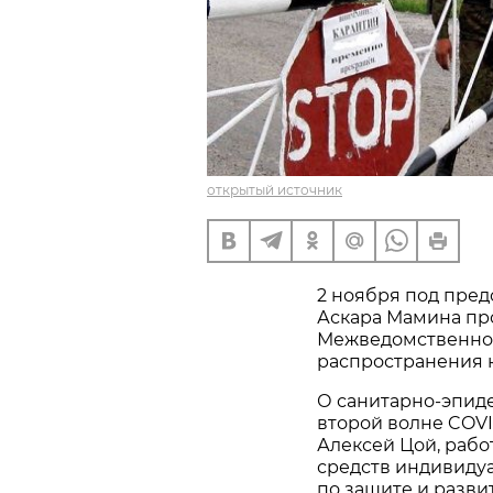
открытый источник
2 ноября под пре
Аскара Мамина пр
Межведомственно
распространения 
О санитарно-эпиде
второй волне COV
Алексей Цой, рабо
средств индивиду
по защите и разв