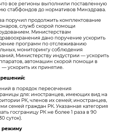
 что все регионы выполнили поставленную
нию стабфондов до нормативов Минздрава.
тва поручил продолжить комплектование
ионаров, служб скорой помощи
рудованием. Министерствам
дравоохранения дано поручение ускорить
дрение программ по отслеживанию
ольных, мониторингу соблюдения
ваний, Министерству индустрии — ускорить
аппаратов, автомашин скорой помощи в
 — ускорить их принятие.
 решений:
ений в порядок пересечения
раницы для: иностранцев, имеющих вид на
ритории РК, членов их семей; иностранцев,
и семей граждан РК. Указанная категория
ть госграницу РК не более 1 раза в 90
0 суток).
у режиму