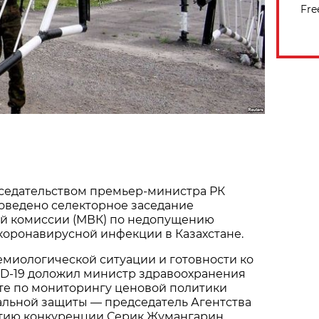
Fre
дседательством премьер-министра РК
оведено селекторное заседание
й комиссии (МВК) по недопущению
коронавирусной инфекции в Казахстане.
миологической ситуации и готовности ко
ID-19 доложил министр здравоохранения
те по мониторингу ценовой политики
альной защиты — председатель Агентства
итию конкуренции Серик Жумангарин,