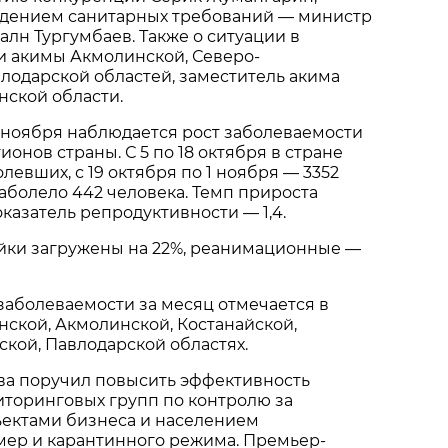
юдением санитарных требований — министр
алн Тургумбаев. Также о ситуации в
и акимы Акмолинской, Северо-
влодарской областей, заместитель акима
нской области.
 ноября наблюдается рост заболеваемости
онов страны. С 5 по 18 октября в стране
левших, с 19 октября по 1 ноября — 3352
заболело 442 человека. Темп прироста
оказатель репродуктивности — 1,4.
ки загружены на 22%, реанимационные —
аболеваемости за месяц отмечается в
нской, Акмолинской, Костанайской,
ской, Павлодарской областях.
ва поручил повысить эффективность
иторинговых групп по контролю за
ектами бизнеса и населением
мер и карантинного режима. Премьер-