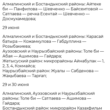
Алмалинский и Бостандыкский районы: Айтеке
би — Панфилова — Шевченко — Байсеитовой —
Сатпаева — речка Есентай — Шевченко —
Досмухамедова;
29 июня
Алмалинский и Бостандыкский районы: Карасай
батыра — Кожамкулова — Габдуллина —
Розыбакиева;
Ауэзовский и Наурызбайский районы: Толе би —
Абая — Ашимова — Гайдара;
Жетысуский район: микрорайоны Айнабулак — 1,
2, 3, 4, Кокмайса;
Наурызбайский район: Жуалы — Сәбденова —
Жақыбаева — Тарғап;
29 и 30 июня
Алмалинский, Ауэзовский и Наурызбайский
районы: Толе би — Сатпаева — Ашимова —
Гайдара;
Бостандыкский район: микрорайон Казахфильм