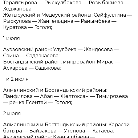
Торайгырова — Рыскулбекова — Розыбакиева —
Ходжанова;
Жетысуский и Медеуский районы: Сейфуллина —
Рыскулова — Жангельдина — Райымбека —
Куратова — Гоголя;
1 июля
Ауэзовский район: Улугбека — Жандосова —
Саина — Садвакасова;
Бостандыкский район: микрорайон Мирас —
Аскарова — Садыкова;
1 и 2 июля
Алмалинский и Бостандыкский районы:
Панфилова — Абая — Желтоксан — Тимирязева
— речка Есентай — Гоголя;
2 июля
Алмалинский и Бостандыкский районы: Карасай
батыра — Байзакова — Утепова — Катаева;
Ауэзовский район: Куанышбаева —