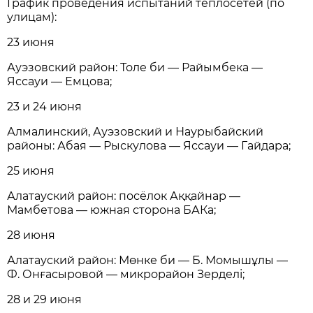
График проведения испытаний теплосетей (по
улицам):
23 июня
Ауэзовский район: Толе би — Райымбека —
Яссауи — Емцова;
23 и 24 июня
Алмалинский, Ауэзовский и Наурыбайский
районы: Абая — Рыскулова — Яссауи — Гайдара;
25 июня
Алатауский район: посёлок Аққайнар —
Мамбетова — южная сторона БАКа;
28 июня
Алатауский район: Мөнке би — Б. Момышұлы —
Ф. Онғасыровой — микрорайон Зерделі;
28 и 29 июня