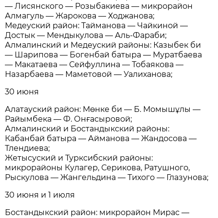
— Лисянского — Розыбакиева — микрорайон
Алмагуль — Жарокова — Ходжанова;
Медеуский район: Тайманова — Чайкиной —
Достык — Мендыкулова — Аль-Фараби;
Алмалинский и Медеуский районы: Казыбек би
— Шарипова — Богенбай батыра — Муратбаева
— Макатаева — Сейфуллина — Тобаякова —
Назарбаева — Маметовой — Уалиханова;
30 июня
Алатауский район: Мөнке би — Б. Момышұлы —
Райымбека — Ф. Онғасыровой;
Алмалинский и Бостандыкский районы:
Кабанбай батыра — Айманова — Жандосова —
Тлендиева;
Жетысуский и Турксибский районы:
микрорайоны Кулагер, Серикова, Ратушного,
Рыскулова — Жангельдина — Тихого — Глазунова;
30 июня и 1 июля
Бостандыкский район: микрорайон Мирас —