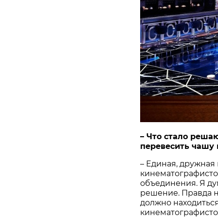
– Что стало реша
перевесить чашу 
– Единая, дружная
кинематографистов
объединения. Я ду
решение. Правда н
должно находитьс
кинематографистов,