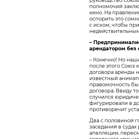
руководство Союза
полномочий заклю
кино. На правлен
оспорить это сомн
с иском, чтобы пр
недействительным
– Предпринималис
арендатором без 
– Конечно! Но наш
после этого Союз 
договора аренды н
известный анимат
правомочность бы
договора. Ввиду т
случился юридичес
фигурировали в до
противоречит уста
Два с половиной г
заседаний в судах
апелляции, перес