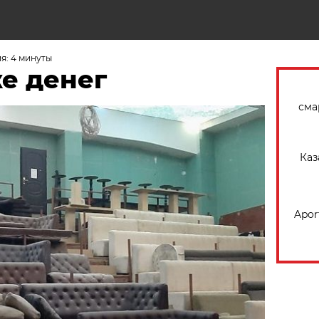
Н
я: 4 минуты
е денег
сма
Каз
Apor