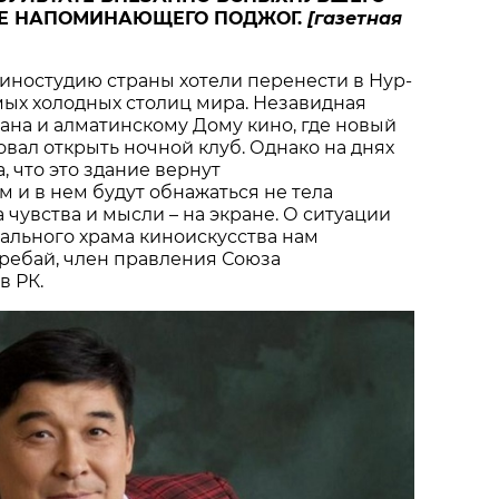
Е НАПОМИНАЮЩЕГО ПОДЖОГ.
[газетная
киностудию страны хотели перенести в Нур-
амых холодных столиц мира. Незавидная
вана и алматинскому Дому кино, где новый
вал открыть ночной клуб. Однако на днях
, что это здание вернут
 и в нем будут обнажаться не тела
 чувства и мысли – на экране. О ситуации
ального храма киноискусства нам
оребай, член правления Союза
в РК.