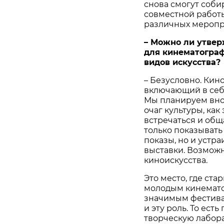
снова смогут соби
совместной работы
различных меропр
– Можно ли утвер
для кинематограф
видов искусства?
– Безусловно. Кино
включающий в себ
Мы планируем вно
очаг культуры, как 
встречаться и общ
только показыват
показы, но и устра
выставки. Возможн
киноискусства.
Это место, где ст
молодым кинематог
значимым фестива
и эту роль. То ест
творческую лабора