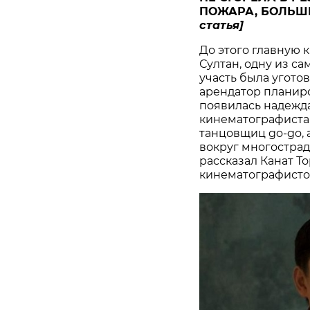
ПОЖАРА, БОЛЬШ
статья]
До этого главную 
Султан, одну из с
участь была угото
арендатор планиро
появилась надежда
кинематографистам
танцовщиц go-go, а
вокруг многострад
рассказал Канат Т
кинематографисто