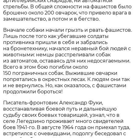
артиллерийских снарядов, ни автоматной
стрельбы. В общей сложности на фашистов было
брошено около 200 овчарок, что привело врага в
замешательство, а потом и в бегство.
Вначале собаки начали грызть и рвать фашистов.
Лишь после того как убегавшие солдаты
противника пришли в себя и забрались
на бронетехнику, начался неравный бой людей с
животными: немцы расстреливали собак
из автоматов, оставаясь для них недосягаемыми.
Всего в этом бою погибли около
150 пограничных собак. Выжившие овчарки
попрятались в окрестных лесах. К людям они так
и не вернулись. Но, как оказалось, с фашистами
продолжили бороться!
Писатель-фронтовик Александр Фуки,
восстанавливая боевой путь и дальнейшую
судьбу своих боевых товарищей, узнал, что в
селе Легедзино проживает много свидетелей
боев 1941-го. В августе 1964 года он приехал туда,
встретился с очевидцами, подолгу беседовал с