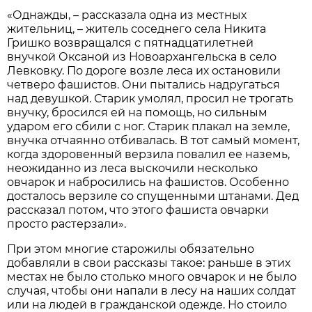
«Однажды, – рассказала одна из местных
жительниц, – житель соседнего села Никита
Гришко возвращался с пятнадцатилетней
внучкой Оксаной из Новоархангельска в село
Левковку. По дороге возле леса их остановили
четверо фашистов. Они пытались надругаться
над девушкой. Старик умолял, просил не трогать
внучку, бросился ей на помощь, но сильным
ударом его сбили с ног. Старик плакал на земле,
внучка отчаянно отбивалась. В тот самый момент,
когда здоровенный верзила повалил ее наземь,
неожиданно из леса выскочили несколько
овчарок и набросились на фашистов. Особенно
досталось верзиле со спущенными штанами. Дед
рассказал потом, что этого фашиста овчарки
просто растерзали».
При этом многие старожилы обязательно
добавляли в свои рассказы такое: раньше в этих
местах не было столько много овчарок и не было
случая, чтобы они напали в лесу на наших солдат
или на людей в гражданской одежде. Но стоило