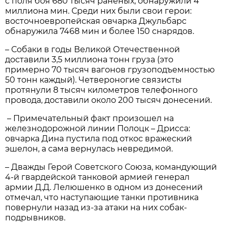
с поля боя 680 тысяч раненых, обнаружили 4
миллиона мин. Среди них были свои герои:
восточноевропейская овчарка Джульбарс
обнаружила 7468 мин и более 150 снарядов.
– Собаки в годы Великой Отечественной
доставили 3,5 миллиона тонн груза (это
примерно 70 тысяч вагонов грузоподъемностью
50 тонн каждый). Четвероногие связисты
протянули 8 тысяч километров телефонного
провода, доставили около 200 тысяч донесений.
– Примечательный факт произошел на
железнодорожной линии Полоцк – Дрисса:
овчарка Дина пустила под откос вражеский
эшелон, а сама вернулась невредимой.
– Дважды Герой Советского Союза, командующий
4-й гвардейской танковой армией генерал
армии Д.Д. Лелюшенко в одном из донесений
отмечал, что наступающие танки противника
повернули назад из-за атаки на них собак-
подрывников.