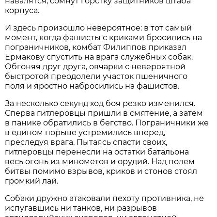
навалятся, сомнут горстку защитников штаба
корпуса.
И здесь произошло невероятное: в тот самый
момент, когда фашисты с криками бросились на
пограничников, комбат Филиппов приказал
Ермакову спустить на врага служебных собак.
Обгоняя друг друга, овчарки с невероятной
быстротой преодолели участок пшеничного
поля и яростно набросились на фашистов.
За несколько секунд ход боя резко изменился.
Сперва гитлеровцы пришли в смятение, а затем
в панике обратились в бегство. Пограничники же
в едином порыве устремились вперед,
преследуя врага. Пытаясь спасти своих,
гитлеровцы перенесли на остатки батальона
весь огонь из минометов и орудий. Над полем
битвы помимо взрывов, криков и стонов стоял
громкий лай.
Собаки дружно атаковали пехоту противника, не
испугавшись ни танков, ни разрывов