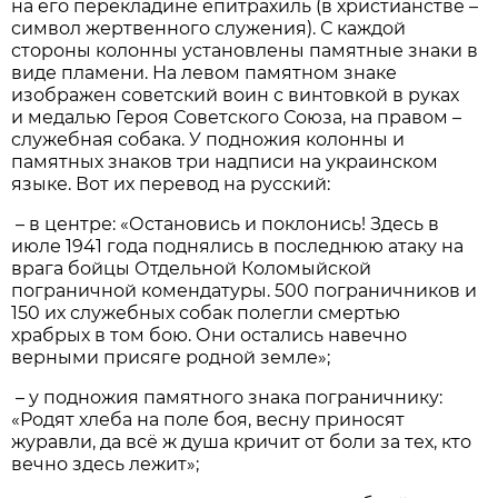
на его перекладине епитрахиль (в христианстве –
символ жертвенного служения). С каждой
стороны колонны установлены памятные знаки в
виде пламени. На левом памятном знаке
изображен советский воин с винтовкой в руках
и медалью Героя Советского Союза, на правом –
служебная собака. У подножия колонны и
памятных знаков три надписи на украинском
языке. Вот их перевод на русский:
– в центре: «Остановись и поклонись! Здесь в
июле 1941 года поднялись в последнюю атаку на
врага бойцы Отдельной Коломыйской
пограничной комендатуры. 500 пограничников и
150 их служебных собак полегли смертью
храбрых в том бою. Они остались навечно
верными присяге родной земле»;
– у подножия памятного знака пограничнику:
«Родят хлеба на поле боя, весну приносят
журавли, да всё ж душа кричит от боли за тех, кто
вечно здесь лежит»;