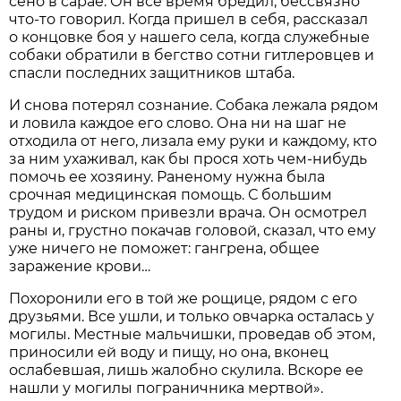
сено в сарае. Он все время бредил, бессвязно
что-то говорил. Когда пришел в себя, рассказал
о концовке боя у нашего села, когда служебные
собаки обратили в бегство сотни гитлеровцев и
спасли последних защитников штаба.
И снова потерял сознание. Собака лежала рядом
и ловила каждое его слово. Она ни на шаг не
отходила от него, лизала ему руки и каждому, кто
за ним ухаживал, как бы прося хоть чем-нибудь
помочь ее хозяину. Раненому нужна была
срочная медицинская помощь. С большим
трудом и риском привезли врача. Он осмотрел
раны и, грустно покачав головой, сказал, что ему
уже ничего не поможет: гангрена, общее
заражение крови…
Похоронили его в той же рощице, рядом с его
друзьями. Все ушли, и только овчарка осталась у
могилы. Местные мальчишки, проведав об этом,
приносили ей воду и пищу, но она, вконец
ослабевшая, лишь жалобно скулила. Вскоре ее
нашли у могилы пограничника мертвой».