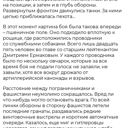
на позиции, а затем и в глубь обороны.
Развернутым фронтом двинулись танки. За ними
цепью приближалась пехота…
В этот момент картина боя была такова: впереди
– пшеничное поле. Оно подходило вплотную к
рощице, где расположились проводники
со служебными собаками. Всего лишь двадцать
пять человек во главе со старшим лейтенантом
Дмитрием Ермаковым. У каждого проводника
было по нескольку овчарок, которые за все
время боя не подали голоса: не залаяли, не
завыли, хотя все вокруг дрожало от
артиллерийской канонады и взрывов.
Расстояние между пограничниками и
фашистами неумолимо сокращалось. Вряд ли
что-нибудь могло остановить врага. По всей
линии обороны в сторону фашистов летели
последние гранаты, раздавались редкие
винтовочные выстрелы и короткие автоматные
очереди. Казалось, еще миг и гитлеровцы