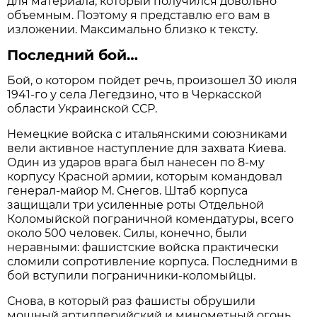
для материала, который получился довольно
объемным. Поэтому я представлю его вам в
изложении. Максимально близко к тексту.
Последний бой…
Бой, о котором пойдет речь, произошел 30 июля
1941-го у села Легедзино, что в Черкасской
области Украинской ССР.
Немецкие войска с итальянскими союзниками
вели активное наступление для захвата Киева.
Один из ударов врага был нанесен по 8-му
корпусу Красной армии, которым командовал
генерал-майор М. Снегов. Штаб корпуса
защищали три усиленные роты Отдельной
Коломыйской пограничной комендатуры, всего
около 500 человек. Силы, конечно, были
неравными: фашистские войска практически
сломили сопротивление корпуса. Последними в
бой вступили пограничники-коломыйцы.
Снова, в который раз фашисты обрушили
мощный артиллерийский и минометный огонь