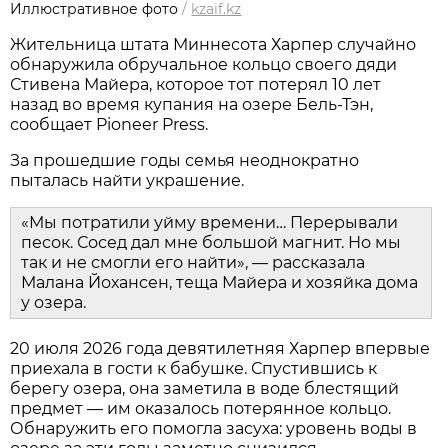
Иллюстративное фото
/
kzaif.kz
Жительница штата Миннесота Харпер случайно
обнаружила обручальное кольцо своего дяди
Стивена Майера, которое тот потерял 10 лет
назад во время купания на озере Бель-Тэн,
сообщает Pioneer Press.
За прошедшие годы семья неоднократно
пыталась найти украшение.
«Мы потратили уйму времени… Перерывали
песок. Сосед дал мне большой магнит. Но мы
так и не смогли его найти», — рассказала
Малана Йохансен, теща Майера и хозяйка дома
у озера.
20 июля 2026 года девятилетняя Харпер впервые
приехала в гости к бабушке. Спустившись к
берегу озера, она заметила в воде блестящий
предмет — им оказалось потерянное кольцо.
Обнаружить его помогла засуха: уровень воды в