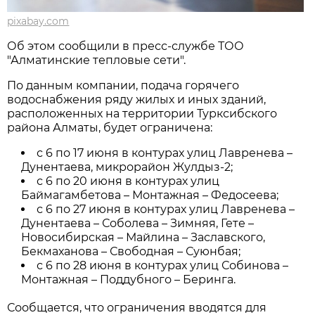
pixabay.com
Об этом сообщили в пресс-службе ТОО
"Алматинские тепловые сети".
По данным компании, подача горячего
водоснабжения ряду жилых и иных зданий,
расположенных на территории Турксибского
района Алматы, будет ограничена:
с 6 по 17 июня в контурах улиц Лавренева –
Дунентаева, микрорайон Жулдыз-2;
с 6 по 20 июня в контурах улиц
Баймагамбетова – Монтажная – Федосеева;
с 6 по 27 июня в контурах улиц Лавренева –
Дунентаева – Соболева – Зимняя, Гете –
Новосибирская – Майлина – Заславского,
Бекмаханова – Свободная – Суюнбая;
с 6 по 28 июня в контурах улиц Собинова –
Монтажная – Поддубного – Беринга.
Сообщается, что ограничения вводятся для