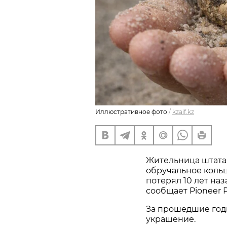
Иллюстративное фото
/
kzaif.kz
Жительница штата
обручальное кольц
потерял 10 лет наз
сообщает Pioneer P
За прошедшие год
украшение.