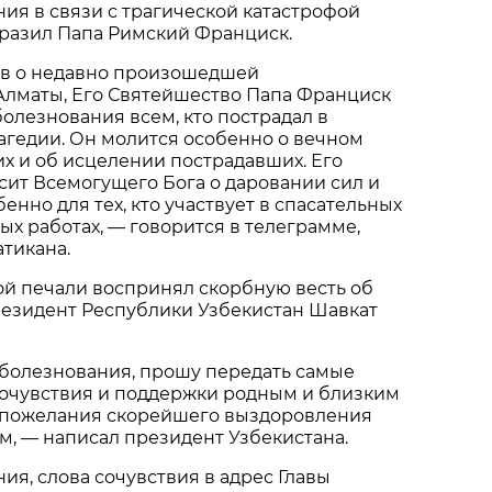
ия в связи с трагической катастрофой
ыразил Папа Римский Франциск.
ав о недавно произошедшей
Алматы, Его Святейшество Папа Франциск
олезнования всем, кто пострадал в
рагедии. Он молится особенно о вечном
х и об исцелении пострадавших. Его
ит Всемогущего Бога о даровании сил и
бенно для тех, кто участвует в спасательных
ых работах, — говорится в телеграмме,
тикана.
ой печали воспринял скорбную весть об
резидент Республики Узбекистан Шавкат
болезнования, прошу передать самые
сочувствия и поддержки родным и близким
е пожелания скорейшего выздоровления
, — написал президент Узбекистана.
ия, слова сочувствия в адрес Главы