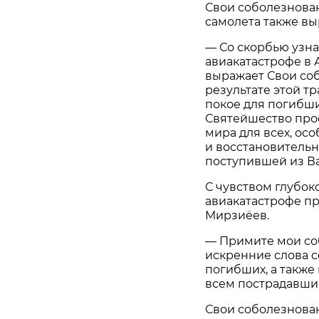
Свои соболезнован
самолета также в
— Со скорбью узн
авиакатастрофе в 
выражает Свои соб
результате этой т
покое для погибши
Святейшество прос
мира для всех, осо
и восстановительн
поступившей из Ва
С чувством глубок
авиакатастрофе п
Мирзиёев.
— Примите мои со
искренние слова 
погибших, а такж
всем пострадавшим
Свои соболезнован