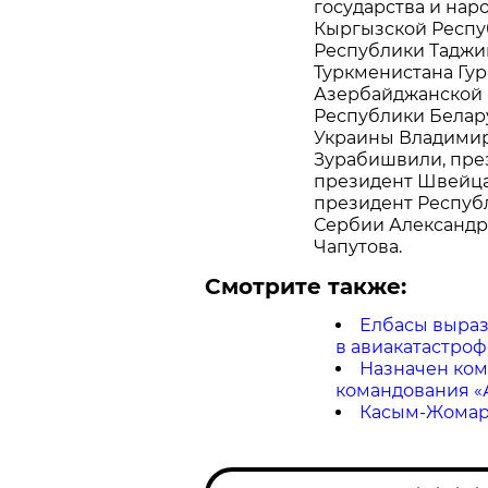
государства и нар
Кыргызской Респу
Республики Таджи
Туркменистана Гу
Азербайджанской 
Республики Белар
Украины Владимир
Зурабишвили, пре
президент Швейца
президент Респуб
Сербии Александр
Чапутова.
Смотрите также:
Елбасы выраз
в авиакатастроф
Назначен ко
командования «
Касым-Жомарт