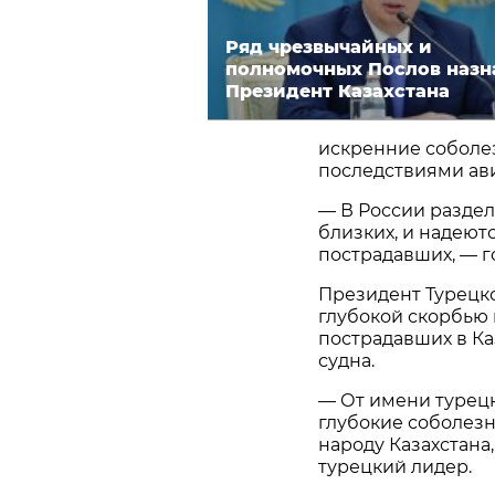
Ряд чрезвычайных и
полномочных Послов назн
Президент Казахстана
искренние соболез
последствиями ав
— В России раздел
близких, и надеют
пострадавших, — г
Президент Турецк
глубокой скорбью 
пострадавших в Ка
судна.
— От имени турецк
глубокие соболез
народу Казахстана
турецкий лидер.