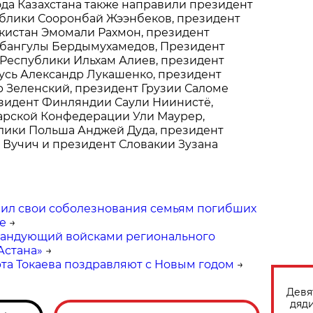
ода Казахстана также направили президент
блики Сооронбай Жээнбеков, президент
кистан Эмомали Рахмон, президент
рбангулы Бердымухамедов, Президент
Республики Ильхам Алиев, президент
усь Александр Лукашенко, президент
 Зеленский, президент Грузии Саломе
зидент Финляндии Саули Ниинистё,
рской Конфедерации Ули Маурер,
лики Польша Анджей Дуда, президент
 Вучич и президент Словакии Зузана
ил свои соболезнования семьям погибших
е
→
мандующий войсками регионального
Астана»
→
а Токаева поздравляют с Новым годом
→
Девя
дяди