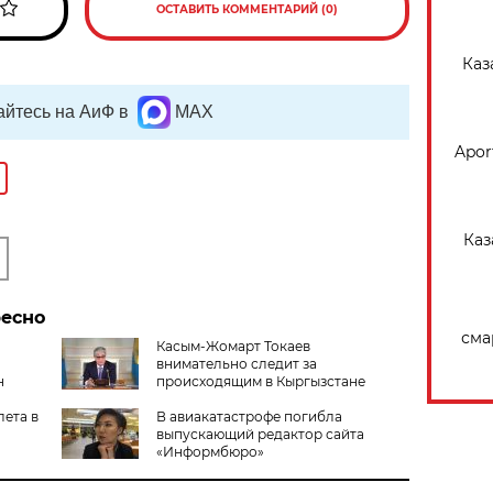
ОСТАВИТЬ КОММЕНТАРИЙ (0)
Каз
йтесь на АиФ в
MAX
Apor
Каз
ресно
сма
Касым-Жомарт Токаев
внимательно следит за
н
происходящим в Кыргызстане
лета в
В авиакатастрофе погибла
выпускающий редактор сайта
«Информбюро»