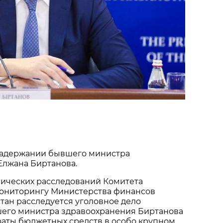
задержании бывшего министра
Елжана Биртанова.
ических расследований Комитета
ониторингу Министерства финансов
тан расследуется уголовное дело
его министра здравоохранения Биртанова
страты бюджетных средств в особо крупном