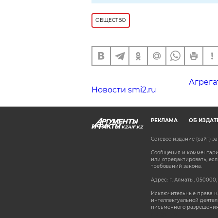
ОБЩЕСТВО
Агрега
Новости smi2.ru
РЕКЛАМА
ОБ ИЗДАТ
KZAIF.KZ
Сетевое издание (сайт) 
Сообщения и комментарии
или отредактировать, е
требований закона.
Адрес: г. Алматы, 050000,
Исключительные права на
интеллектуальной деятел
письменного разрешения
stat@aif.ru