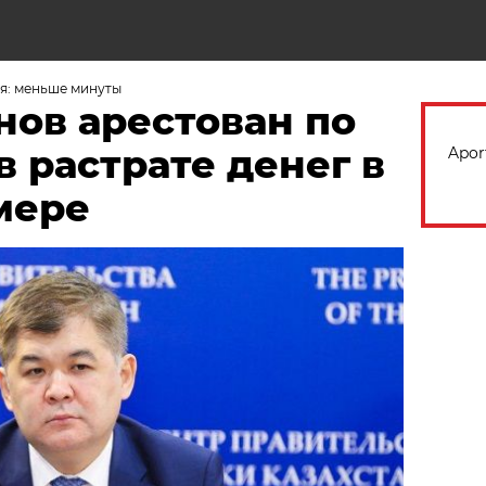
Н
я: меньше минуты
нов арестован по
 растрате денег в
Apor
мере