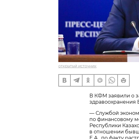
открытый источник
В КФМ заявили о 
здравоохранения 
— Службой эконом
по финансовому м
Республики Казахс
в отношении бывш
Е.А., по факту ра