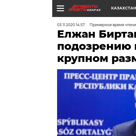
КАЗАХСТА
KZAIF.KZ
03.11.2020 14:57
Примерное время чтени
Елжан Бирта
подозрению в
крупном раз