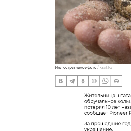
Иллюстративное фото
/
kzaif.kz
Жительница штата
обручальное кольц
потерял 10 лет наз
сообщает Pioneer P
За прошедшие год
украшение.