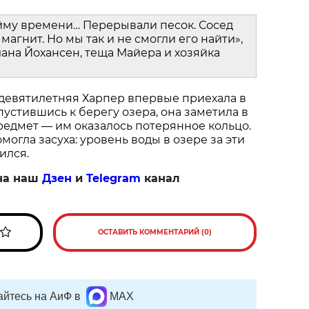
йму времени… Перерывали песок. Сосед
магнит. Но мы так и не смогли его найти»,
ана Йохансен, теща Майера и хозяйка
 девятилетняя Харпер впервые приехала в
пустившись к берегу озера, она заметила в
едмет — им оказалось потерянное кольцо.
огла засуха: уровень воды в озере за эти
ился.
на наш
Дзен
и
Telegram
канал
ОСТАВИТЬ КОММЕНТАРИЙ (0)
йтесь на АиФ в
MAX