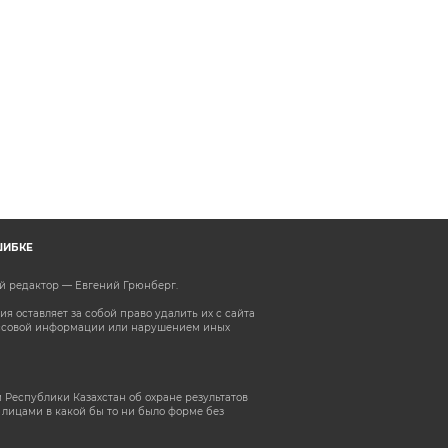
ШИБКЕ
ый редактор — Евгений Грюнберг
.
 оставляет за собой право удалить их с сайта
ассовой информации или нарушением иных
 Республики Казахстан об охране результатов
лицами в какой бы то ни было форме без