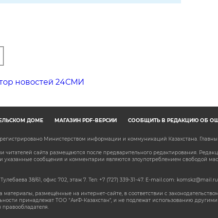
тор новостей 24СМИ
ЕЛЬСКОМ ДОМЕ
МАГАЗИН PDF-ВЕРСИЙ
СООБЩИТЬ В РЕДАКЦИЮ ОБ О
зарегистрировано Министерством информации и коммуникаций Казахстана. Главн
 читателей сайта размещаются после предварительного редактирования. Редакция
сли указанные сообщения и комментарии являются злоупотреблением свободой м
 Тулебаева 38/61, офис 702, этаж 7
. Тел: +7 (727) 339-31-47. E-mail.com: komskz@mail.ru
 материалы, размещённые на интернет-сайте, в соответствии с законодательством
ьности принадлежат ТОО "АиФ-Казахстан", и не подлежат использованию другими 
 правообладателя.