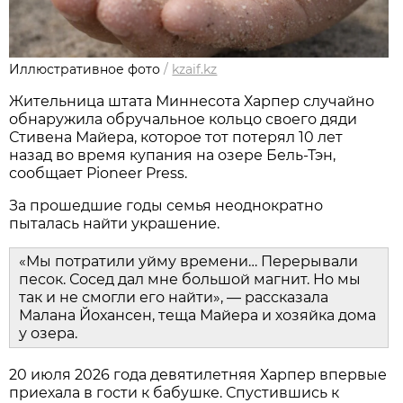
Иллюстративное фото
/
kzaif.kz
Жительница штата Миннесота Харпер случайно
обнаружила обручальное кольцо своего дяди
Стивена Майера, которое тот потерял 10 лет
назад во время купания на озере Бель-Тэн,
сообщает Pioneer Press.
За прошедшие годы семья неоднократно
пыталась найти украшение.
«Мы потратили уйму времени… Перерывали
песок. Сосед дал мне большой магнит. Но мы
так и не смогли его найти», — рассказала
Малана Йохансен, теща Майера и хозяйка дома
у озера.
20 июля 2026 года девятилетняя Харпер впервые
приехала в гости к бабушке. Спустившись к