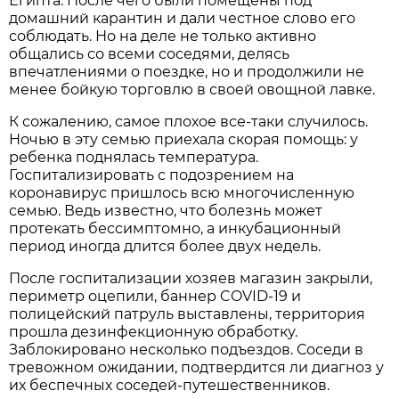
Египта. После чего были помещены под
домашний карантин и дали честное слово его
соблюдать. Но на деле не только активно
общались со всеми соседями, делясь
впечатлениями о поездке, но и продолжили не
менее бойкую торговлю в своей овощной лавке.
К сожалению, самое плохое все-таки случилось.
Ночью в эту семью приехала скорая помощь: у
ребенка поднялась температура.
Госпитализировать с подозрением на
коронавирус пришлось всю многочисленную
семью. Ведь известно, что болезнь может
протекать бессимптомно, а инкубационный
период иногда длится более двух недель.
После госпитализации хозяев магазин закрыли,
периметр оцепили, баннер COVID-19 и
полицейский патруль выставлены, территория
прошла дезинфекционную обработку.
Заблокировано несколько подъездов. Соседи в
тревожном ожидании, подтвердится ли диагноз у
их беспечных соседей-путешественников.