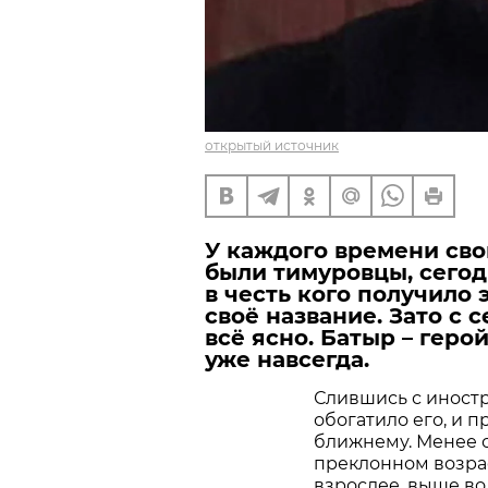
открытый источник
У каждого времени свои
были тимуровцы, сегод
в честь кого получило
своё название. Зато с 
всё ясно. Батыр – герой
уже навсегда.
Слившись с иност
обогатило его, и 
ближнему. Менее 
преклонном возраст
взрослее, выше во