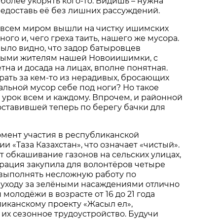
более укорять кого-то. Видишь – нужна
редоставь её без лишних рассуждений.
х всем миром вышли на чистку ишимских
ого и, чего греха таить, нашего же мусора.
было видно, что задор батыровцев
ными жителям нашей Новоиишимки, с
тна и досада на лицах, вполне понятная.
ать за кем-то из нерадивых, бросающих
альной мусор себе под ноги? Но такое
 урок всем и каждому. Впрочем, и районной
ставившей теперь по берегу бачки для
омент участия в республиканской
и «Таза Казахстан», что означает «чистый».
ит обкашивание газонов на сельских улицах,
рация закупила для волонтёров четыре
 выполнять несложную работу по
 уходу за зелёными насаждениями отлично
 молодёжи в возрасте от 16 до 21 года
иканскому проекту «Жасыл ел»,
их сезонное трудоустройство. Будучи