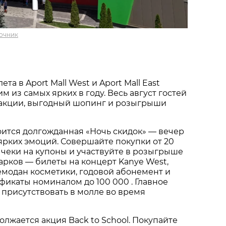
очник
та в Aport Mall West и Aport Mall East
м из самых ярких в году. Весь август гостей
акции, выгодный шопинг и розыгрыши
тоится долгожданная «Ночь скидок» — вечер
ярких эмоций. Совершайте покупки от 20
 чеки на купоны и участвуйте в розыгрыше
арков — билеты на концерт Kanye West,
емодан косметики, годовой абонемент и
икаты номиналом до 100 000 . Главное
 присутствовать в молле во время
олжается акция Back to School. Покупайте