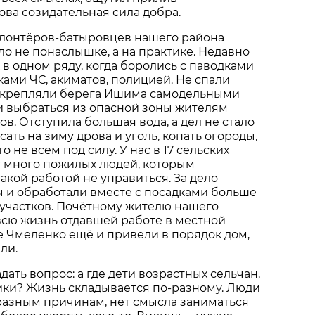
ова созидательная сила добра.
олонтёров-батыровцев нашего района
ло не понаслышке, а на практике. Недавно
 в одном ряду, когда боролись с паводками
ками ЧС, акиматов, полицией. Не спали
 укрепляли берега Ишима самодельными
и выбраться из опасной зоны жителям
в. Отступила большая вода, а дел не стало
ать на зиму дрова и уголь, копать огороды,
о не всем под силу. У нас в 17 сельских
т много пожилых людей, которым
акой работой не управиться. За дело
 и обработали вместе с посадками больше
 участков. Почётному жителю нашего
 всю жизнь отдавшей работе в местной
 Чмеленко ещё и привели в порядок дом,
ли.
дать вопрос: а где дети возрастных сельчан,
ики? Жизнь складывается по-разному. Люди
разным причинам, нет смысла заниматься