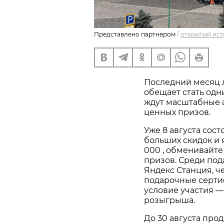
Представлено партнером
/
открытый ист
Последний месяц ле
обещает стать одни
ждут масштабные 
ценных призов.
Уже 8 августа сос
больших скидок и 
000 , обменивайте
призов. Среди под
Яндекс Станция, ч
подарочные сертиф
условие участия —
розыгрыша.
До 30 августа прод