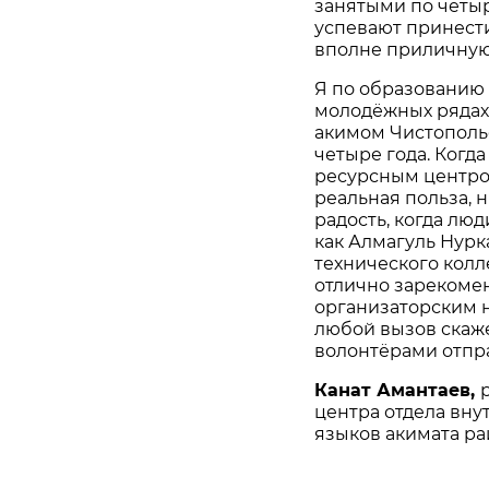
занятыми по четыр
успевают принести
вполне приличную
Я по образованию 
молодёжных рядах 
акимом Чистопольс
четыре года. Когд
ресурсным центром
реальная польза, 
радость, когда люд
как Алмагуль Нурк
технического колл
отлично зарекоме
организаторским н
любой вызов скажет
волонтёрами отправ
Канат Амантаев,
центра отдела вну
языков акимата ра