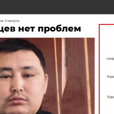
Н
я: 3 минуты
цев нет проблем
сма
Каз
Как