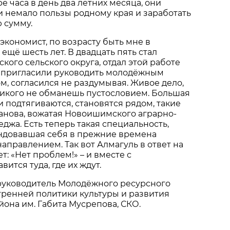
е часа в день два летних месяца, они
 немало пользы родному края и заработать
 сумму.
экономист, по возрасту быть мне в
ещё шесть лет. В двадцать пять стал
кого сельского округа, отдал этой работе
а пригласили руководить молодёжным
, согласился не раздумывая. Живое дело,
никого не обманешь пустословием. Большая
и подтягиваются, становятся рядом, такие
анова, вожатая Новоишимского аграрно-
еджа. Есть теперь такая специальность,
ндовавшая себя в прежние времена
аправлением. Так вот Алмагуль в ответ на
: «Нет проблем!» – и вместе с
ится туда, где их ждут.
руководитель Молодёжного ресурсного
тренней политики культуры и развития
йона им. Габита Мусрепова, СКО.