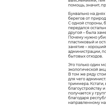
выяснениями, тем 
помощь, значит, п
Буквально на дня
берегов от природн
С одной стороны, 
передался осталь
другой – была заме
Почему нужно убир
пластиковый и ост
занятие – хороший
администрации, по
бытовых отходов.
Это только один м
экологической акци
В том же ряду сто
для чего админист
триммера. Кстати,
благоустройству и
получается у групп
благодаря республ
направленному на 