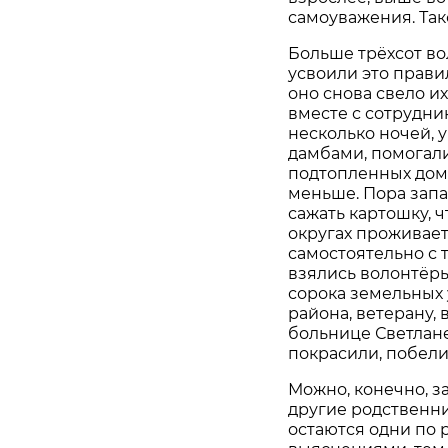
самоуважения. Так
Больше трёхсот в
усвоили это прави
оно снова свело их
вместе с сотрудни
несколько ночей,
дамбами, помогал
подтопленных домо
меньше. Пора запас
сажать картошку, чт
округах проживае
самостоятельно с т
взялись волонтёры
сорока земельных
района, ветерану,
больнице Светлане
покрасили, побели
Можно, конечно, за
другие родственн
остаются одни по 