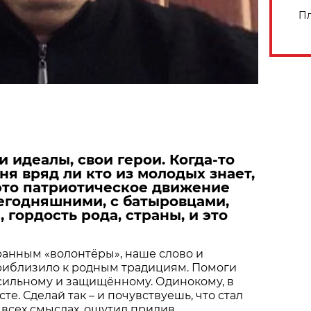
Пл
 идеалы, свои герои. Когда-то
ня вряд ли кто из молодых знает,
 это патриотическое движение
сегодняшними, с батыровцами,
, гордость рода, страны, и это
ранным «волонтёры», наше слово и
приблизило к родным традициям. Помоги
сильному и защищённому. Одинокому, в
е. Сделай так – и почувствуешь, что стал
 всех смыслах, ощутил прилив