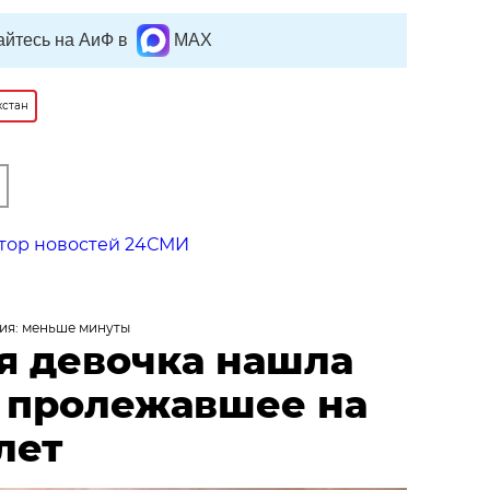
йтесь на АиФ в
MAX
хстан
тор новостей 24СМИ
ия: меньше минуты
я девочка нашла
, пролежавшее на
лет