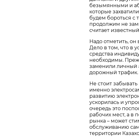
безымянными и а
которые захватили 
будем бороться с т
продолжим не заме
считает известный
Надо отметить, он
Дело в том, что в
средства индивид
необходимы. Прежд
заменили личный 
дорожный трафик.
Не стоит забывать
именно электроса
развитию электрон
ускорилась и упро
очередь это посп
рабочих мест, а в 
рынка – может сти
обслуживанию само
территории Казахс