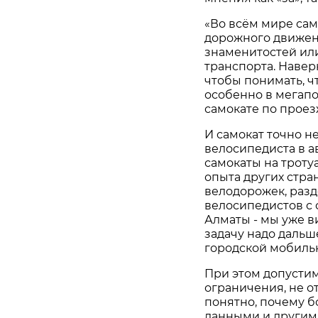
«Во всём мире сам
дорожного движени
знаменитостей ил
транспорта. Навер
чтобы понимать, ч
особенно в мегапо
самокате по проез
И самокат точно н
велосипедиста в а
самокаты на тротуа
опыта других стра
велодорожек, разд
велосипедистов с 
Алматы - мы уже в
задачу надо дальш
городской мобиль
При этом допустим
ограничения, не о
понятно, почему б
данными и другими