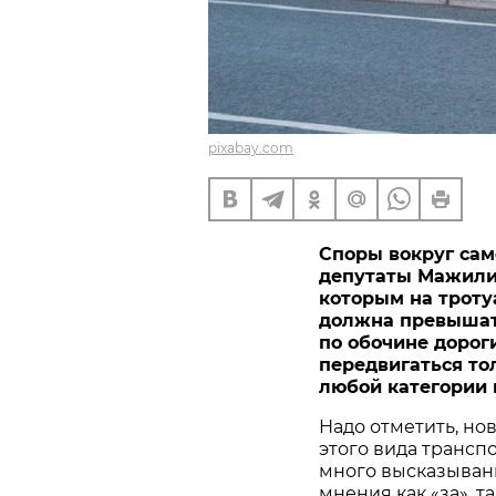
pixabay.com
Споры вокруг сам
депутаты Мажилис
которым на троту
должна превышать 
по обочине дорог
передвигаться то
любой категории 
Надо отметить, но
этого вида транспо
много высказывани
мнения как «за», та