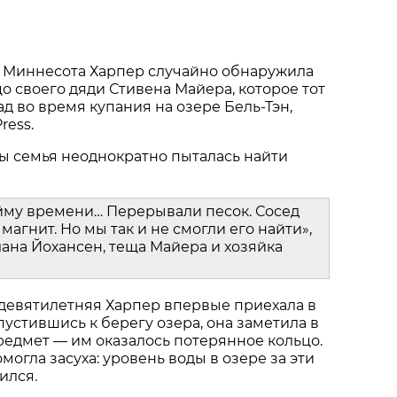
 Миннесота Харпер случайно обнаружила
о своего дяди Стивена Майера, которое тот
ад во время купания на озере Бель-Тэн,
ress.
ы семья неоднократно пыталась найти
йму времени… Перерывали песок. Сосед
магнит. Но мы так и не смогли его найти»,
ана Йохансен, теща Майера и хозяйка
 девятилетняя Харпер впервые приехала в
пустившись к берегу озера, она заметила в
едмет — им оказалось потерянное кольцо.
огла засуха: уровень воды в озере за эти
ился.