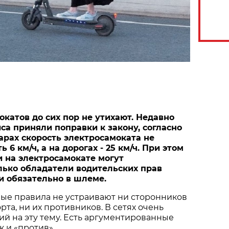
окатов до сих пор не утихают. Недавно
а приняли поправки к закону, согласно
арах скорость электросамоката не
6 км/ч, а на дорогах - 25 км/ч. При этом
и на электросамокате могут
лько обладатели водительских прав
и обязательно в шлеме.
вые правила не устраивают ни сторонников
рта, ни их противников. В сетях очень
й на эту тему. Есть аргументированные
к и «против».