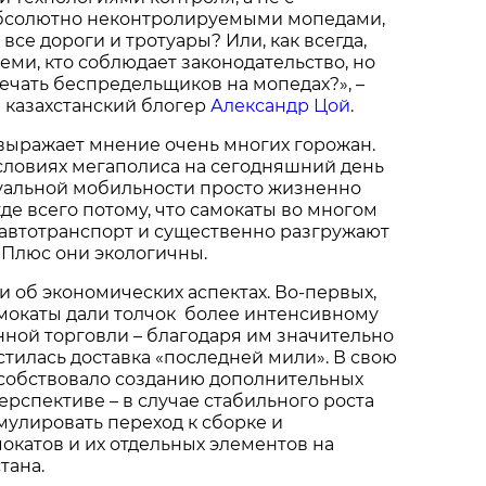
бсолютно неконтролируемыми мопедами,
все дороги и тротуары? Или, как всегда,
еми, кто соблюдает законодательство, но
чать беспредельщиков на мопедах?», –
 казахстанский блогер
Александр Цой
.
 выражает мнение очень многих горожан.
 условиях мегаполиса на сегодняшний день
уальной мобильности просто жизненно
е всего потому, что самокаты во многом
автотранспорт и существенно разгружают
 Плюс они экологичны.
 и об экономических аспектах. Во-первых,
мокаты дали толчок более интенсивному
ной торговли – благодаря им значительно
стилась доставка «последней мили». В свою
особствовало созданию дополнительных
перспективе – в случае стабильного роста
мулировать переход к сборке и
катов и их отдельных элементов на
тана.