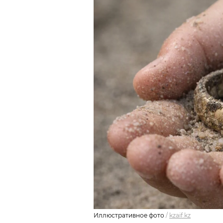
Иллюстративное фото
/
kzaif.kz