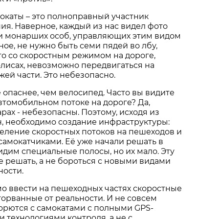
окаты – это полноправный участник
я. Наверное, каждый из нас видел фото
и монарших особ, управляющих этим видом
ное, не нужно быть семи пядей во лбу,
то со скоростным режимом на дороге,
лисах, невозможно передвигаться на
жей части. Это небезопасно.
е опаснее, чем велосипед. Часто вы видите
втомобильном потоке на дороге? Да,
рах - небезопасны. Поэтому, исходя из
н, необходимо создание инфраструктуры:
еление скоростных потоков на пешеходов и
самокатчиками. Её уже начали решать в
идим специальные полосы, но их мало. Эту
е решать, а не бороться с новыми видами
ности.
о ввести на пешеходных частях скоростные
торванные от реальности. И не совсем
орются с самокатами с полными GPS-
 технологиями контроля, а не с