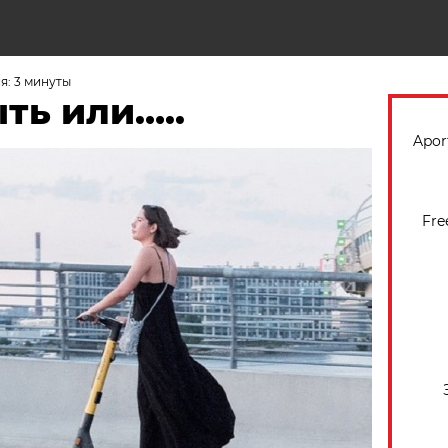
Н
я: 3 минуты
ть или…..
Apor
Fre