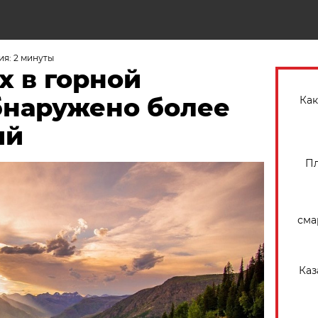
Н
я: 2 минуты
х в горной
бнаружено более
Как
ий
Пл
сма
Каз