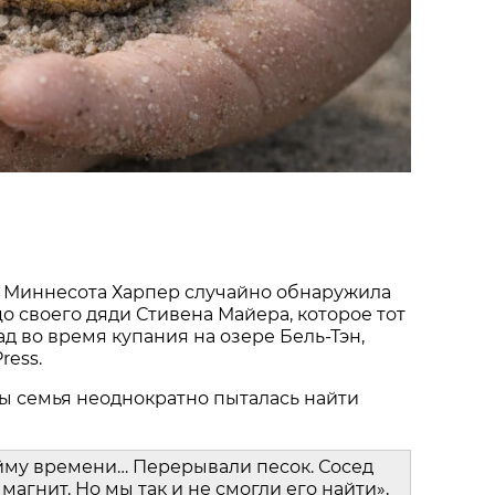
 Миннесота Харпер случайно обнаружила
о своего дяди Стивена Майера, которое тот
ад во время купания на озере Бель-Тэн,
ress.
ы семья неоднократно пыталась найти
йму времени… Перерывали песок. Сосед
магнит. Но мы так и не смогли его найти»,