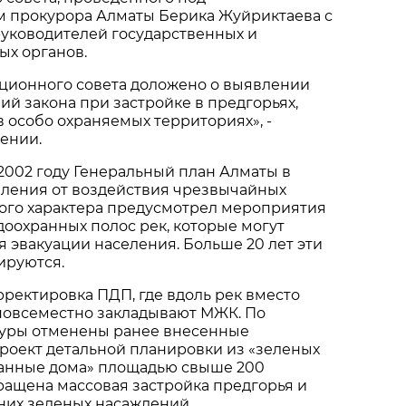
м прокурора Алматы Берика Жуйриктаева с
руководителей государственных и
ых органов.
ционного совета доложено о выявлении
ий закона при застройке в предгорьях,
в особо охраняемых территориях», -
ении.
 2002 году Генеральный план Алматы в
еления от воздействия чрезвычайных
ого характера предусмотрел мероприятия
оохранных полос рек, которые могут
я эвакуации населения. Больше 20 лет эти
ируются.
ректировка ПДП, где вдоль рек вместо
 повсеместно закладывают МЖК. По
туры отменены ранее внесенные
роект детальной планировки из «зеленых
ванные дома» площадью свыше 200
ращена массовая застройка предгорья и
них зеленых насаждений.