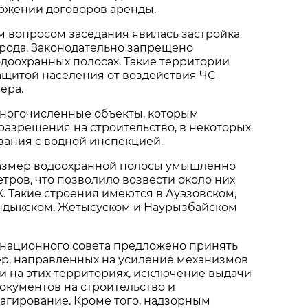
оржении договоров аренды.
 вопросом заседания явилась застройка
рода. Законодательно запрещено
одоохранных полосах. Такие территории
ащитой населения от воздействия ЧС
ера.
ногочисленные объекты, которым
азрешения на строительство, в некоторых
ования с водной инспекцией.
размер водоохранной полосы умышленно
етров, что позволило возвести около них
 Такие строения имеются в Ауэзовском,
андыкском, Жетысуском и Наурызбайском
инационного совета предложено принять
ер, направленных на усиление механизмов
и на этих территориях, исключение выдачи
окументов на строительство и
агирование. Кроме того, надзорным