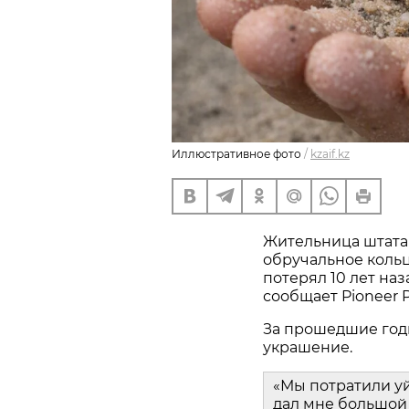
Иллюстративное фото
/
kzaif.kz
Жительница штата
обручальное кольц
потерял 10 лет наз
сообщает Pioneer P
За прошедшие год
украшение.
«Мы потратили у
дал мне большой 