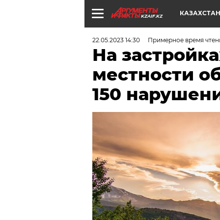
КАЗАХСТА
KZAIF.KZ
22.05.2023 14:30
Примерное время чтени
На застройка
местности о
150 нарушен