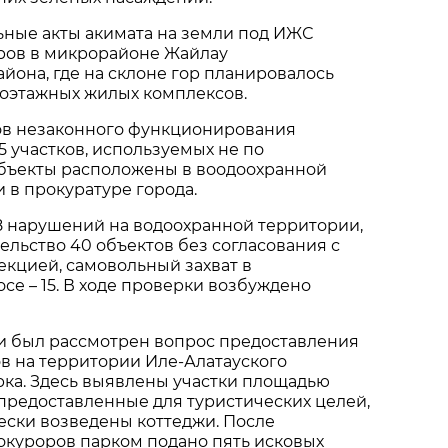
ные акты акимата на земли под ИЖС
аров в микрорайоне Жайлау
йона, где на склоне гор планировалось
лоэтажных жилых комплексов.
ов незаконного функционирования
15 участков, используемых не по
объекты расположены в воодоохранной
и в прокуратуре города.
8 нарушений на водоохранной территории,
тельство 40 объектов без согласования с
кцией, самовольный захват в
се – 15. В ходе проверки возбуждено
ии был рассмотрен вопрос предоставления
в на территории Иле-Алатауского
рка. Здесь выявлены участки площадью
, предоставленные для туристических целей,
ески возведены коттеджи. После
окуроров парком подано пять исковых