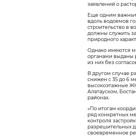
заявлений о раст
Еще одним важным
вдоль водоемов го
строительство в в
должны служить з
природного характ
Однако имеются м
органами выданы р
из них без соглас
В другом случае 
снижен с 35 до 6 м
высокоэтажные ЖК.
Алатауском, Бост
районах.
«По итогам коорд
ряд конкретных м
контроля застройк
разрешительных д
своевременное ре