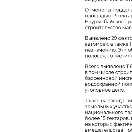
Отменены поддель
площадью 13 гект
Наурызбайского ра
строительство ма
Выявлено 29 факт
автомоек, а также 
назначению. Эти 
полосе», - отметил
Всего выявлено 11
в том числе строи
бассейновой инспе
водоохранной поло
уголовное дело.
Также на заседан
земельных участко
национального па
более 15 гектаров
на которых фактич
вмешательства пр