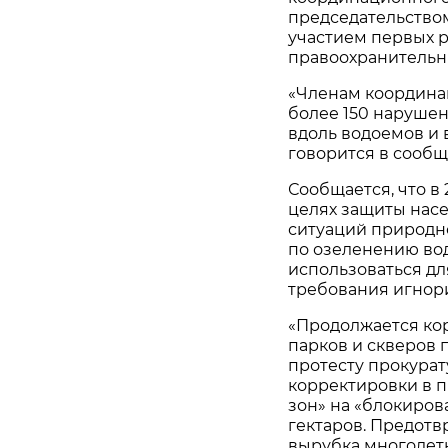
председательство
участием первых 
правоохранительн
«Членам координа
более 150 нарушен
вдоль водоемов и 
говорится в сообщ
Сообщается, что в
целях защиты нас
ситуаций природн
по озеленению вод
использоваться дл
требования игнор
«Продолжается кор
парков и скверов
протесту прокура
корректировки в п
зон» на «блокиро
гектаров. Предотв
вырубка многолет