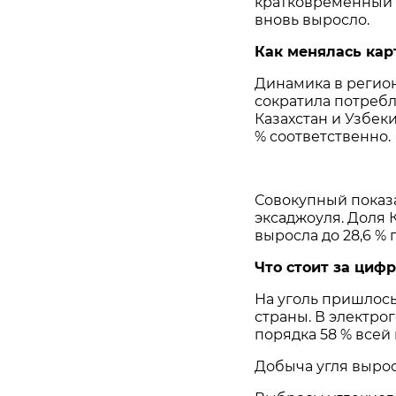
кратковременный с
вновь выросло.
Как менялась кар
Динамика в регион
сократила потребле
Казахстан и Узбекис
% соответственно.
Совокупный показат
эксаджоуля. Доля 
выросла до 28,6 % 
Что стоит за циф
На уголь пришлось
страны. В электроге
порядка 58 % всей
Добыча угля выросл