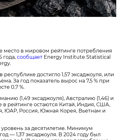
1-е место в мировом рейтинге потребления
5 года,
сообщает
Energy Institute Statistical
ergy.
в республике достигло 1,57 эксаджоуля, или
ёма. За год показатель вырос на 7,5 % при
те 0,7 %.
анию (1,49 эксаджоуля), Австралию (1,46) и
е в рейтинге остаются Китай, Индия, США,
, ЮАР, Россия, Южная Корея, Вьетнам и
 уровень за десятилетие. Минимум
од — 1,37 эксаджоуля. В 2024 году был