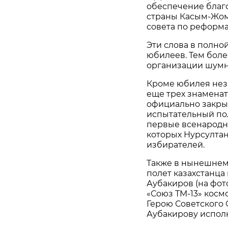
обеспечение благо
страны Касым-Жом
cовета по реформа
Эти слова в полно
юбилеев. Тем боле
организации шумн
Кроме юбилея неза
еще трех знаменате
официально закры
испытательный поли
первые всенародн
которых Нурсулта
избирателей.
Также в нынешнем 
полет казахстанца в
Аубакиров (на фот
«Союз ТМ-13» косм
Герою Советского 
Аубакирову исполн