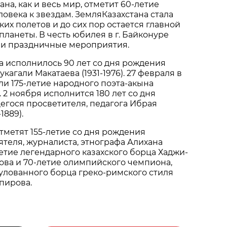
ана, как и весь мир, отметит 60-летие
ловека к звездам. ЗемляКазахстана стала
их полетов и до сих пор остается главной
планеты. В честь юбилея в г. Байконуре
 и праздничные мероприятия.
да исполнилось 90 лет со дня рождения
укагали Макатаева (1931-1976). 27 февраля в
ли 175-летие народного поэта-акына
2 ноября исполнится 180 лет со дня
гося просветителя, педагога Ибрая
1889).
отметят 155-летие со дня рождения
теля, журналиста, этнографа Алихана
летие легендарного казахского борца Хаджи-
ова и 70-летие олимпийского чемпиона,
улованного борца греко-римского стиля
пирова.