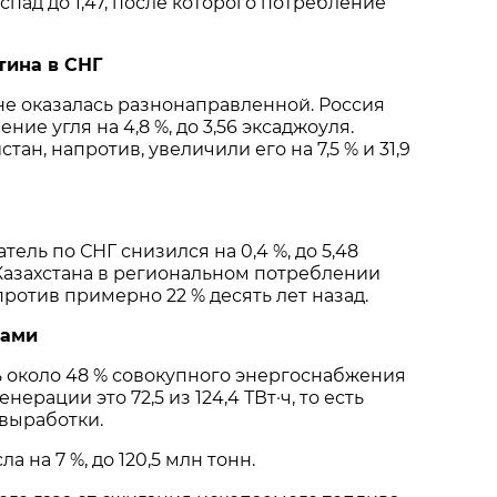
пад до 1,47, после которого потребление
тина в СНГ
е оказалась разнонаправленной. Россия
ние угля на 4,8 %, до 3,56 эксаджоуля.
тан, напротив, увеличили его на 7,5 % и 31,9
ель по СНГ снизился на 0,4 %, до 5,48
Казахстана в региональном потреблении
против примерно 22 % десять лет назад.
рами
 около 48 % совокупного энергоснабжения
нерации это 72,5 из 124,4 ТВт·ч, то есть
 выработки.
а на 7 %, до 120,5 млн тонн.