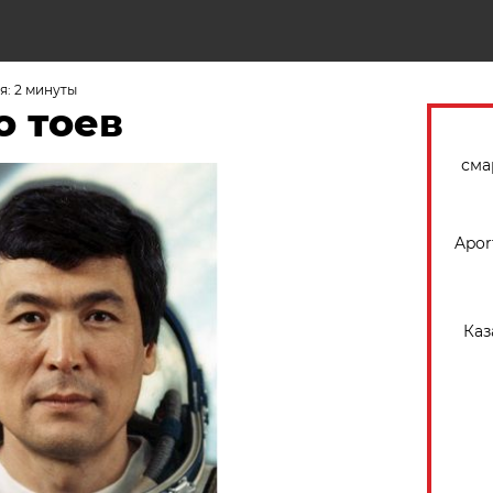
Н
я: 2 минуты
о тоев
сма
Apor
Каз