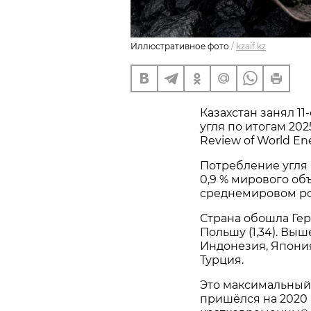
Иллюстративное фото
/
kzaif.kz
Казахстан занял 1
угля по итогам 202
Review of World En
Потребление угля 
0,9 % мирового объ
среднемировом рос
Страна обошла Герм
Польшу (1,34). Выш
Индонезия, Япония
Турция.
Это максимальный
пришёлся на 2020 г