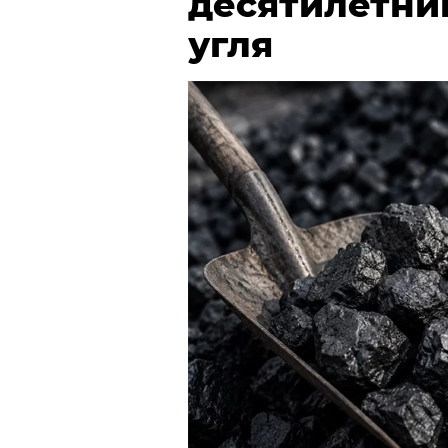
десятилетни
угля