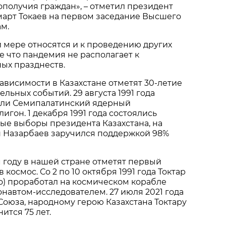
получия граждан», – отметил президент
арт Токаев на первом заседание Высшего
м.
й мере относятся и к проведению других
е что пандемия не располагает к
ых празднеств.
висимости в Казахстане отметят 30-летие
льных событий. 29 августа 1991 года
ли Семипалатинский ядерный
гон. 1 декабря 1991 года состоялись
ые выборы президента Казахстана, на
н Назарбаев заручился поддержкой 98%
году в нашей стране отметят первый
 космос. Со 2 по 10 октября 1991 года Токтар
о) проработал на космическом корабле
онавтом-исследователем. 27 июля 2021 года
Союза, народному герою Казахстана Токтару
ится 75 лет.