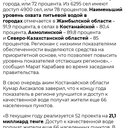
города, или 72 процента. Из 6295 сел имеют
доступ 4900 сел, или 78 процентов.
Наименьший
уровень охвата питьевой водой в
городах
отмечается в
Жамбылской области
–
91,9 процента, в селах в
Костанайской
– 80,4
процента,
Акмолинской
– 89,8 процента
и
Северо-Казахстанской областей
– 85
процентов. Регионам с низкими показателями
обеспеченности выделяются средства на
приоритетной основе, что позволяет повысить
уровень показателей отстающих регионов», -
сообщил Марат Карабаев во время заседания
правительства.
В свою очередь аким Костанайской области
Кумар Аксакалов заверил, что к концу года
показатель в регионе улучшится и доступ к
качественной воде получат жители еще 66
населенных пунктов.
«В текущем году реализуется 52 проекта на
21,1
миллиард тенге
. Доступ к качественной воде
получат жители еще 66 населенных пунктов. В