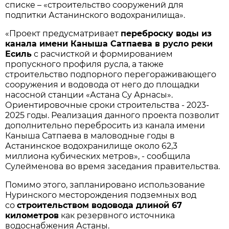
списке – «строительство сооружений для
подпитки Астанинского водохранилища».
«Проект предусматривает
переброску воды из
канала имени Каныша Сатпаева в русло реки
Есиль
с расчисткой и формированием
пропускного профиля русла, а также
строительство подпорного перегораживающего
сооружения и водовода от него до площадки
насосной станции «Астана Су Арнасы».
Ориентировочные сроки строительства - 2023-
2025 годы. Реализация данного проекта позволит
дополнительно перебросить из канала имени
Каныша Сатпаева в маловодные годы в
Астанинское водохранилище около 62,3
миллиона кубических метров», - сообщила
Сулейменова во время заседания правительства.
Помимо этого, запланировано использование
Нуринского месторождения подземных вод
со
строительством водовода длиной 67
километров
как резервного источника
водоснабжения Астаны.