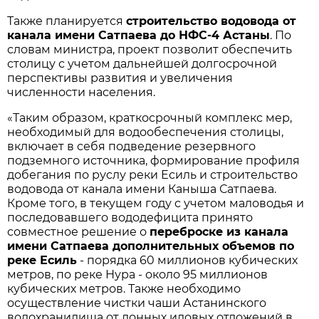
Также планируется
строительство водовода от
канала имени Сатпаева до НФС-4 Астаны
. По
словам министра, проект позволит обеспечить
столицу с учетом дальнейшей долгосрочной
перспективы развития и увеличения
численности населения.
«Таким образом, краткосрочный комплекс мер,
необходимый для водообеспечения столицы,
включает в себя подведение резервного
подземного источника, формирование профиля
добегания по руслу реки Есиль и строительство
водовода от канала имени Каныша Сатпаева.
Кроме того, в текущем году с учетом маловодья и
последовавшего вододефицита принято
совместное решение о
переброске из канала
имени Сатпаева дополнительных объемов по
реке Есиль
- порядка 60 миллионов кубических
метров, по реке Нура - около 95 миллионов
кубических метров. Также необходимо
осуществление чистки чаши Астанинского
водохранилища от донных иловых отложений в