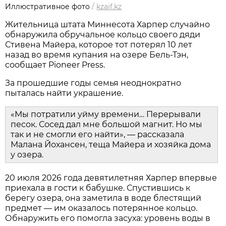
Иллюстративное фото
/
kzaif.kz
Жительница штата Миннесота Харпер случайно
обнаружила обручальное кольцо своего дяди
Стивена Майера, которое тот потерял 10 лет
назад во время купания на озере Бель-Тэн,
сообщает Pioneer Press.
За прошедшие годы семья неоднократно
пыталась найти украшение.
«Мы потратили уйму времени… Перерывали
песок. Сосед дал мне большой магнит. Но мы
так и не смогли его найти», — рассказала
Малана Йохансен, теща Майера и хозяйка дома
у озера.
20 июля 2026 года девятилетняя Харпер впервые
приехала в гости к бабушке. Спустившись к
берегу озера, она заметила в воде блестящий
предмет — им оказалось потерянное кольцо.
Обнаружить его помогла засуха: уровень воды в