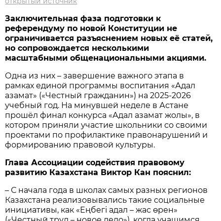
открытый источник
Заключительная фаза подготовки к
референдуму по новой Конституции не
ограничивается разъяснением новых её статей,
но сопровождается несколькими
масштабными общенациональными акциями.
Одна из них – завершение важного этапа в
рамках единой программы воспитания «Адал
азамат» («Честный гражданин») на 2025-2026
учебный год. На минувшей неделе в Астане
прошёл финал конкурса «Адал азамат жолы», в
котором приняли участие школьники со своими
проектами по профилактике правонарушений и
формированию правовой культуры.
Глава Ассоциации содействия правовому
развитию Казахстана Виктор Кан пояснил:
– С начала года в школах самых разных регионов
Казахстана реализовывались такие социальные
инициативы, как «Еңбегі адал – жас өрен»
(«Честный труд – новое дело»), когда учащимся