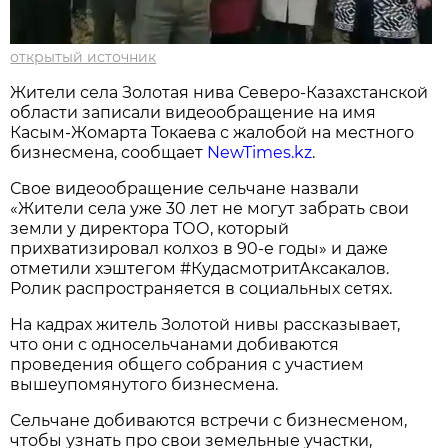
открытый источник
Жители села Золотая нива Северо-Казахстанской
области записали видеообращение на имя
Касым-Жомарта Токаева с жалобой на местного
бизнесмена, сообщает
NewTimes.kz
.
Свое видеообращение сельчане назвали
«Жители села уже 30 лет не могут забрать свои
земли у директора ТОО, который
прихватизировал колхоз в 90-е годы» и даже
отметили хэштегом #КудасмотритАксакалов.
Ролик распространяется в социальных сетях.
На кадрах житель Золотой нивы рассказывает,
что они с односельчанами добиваются
проведения общего собрания с участием
вышеупомянутого бизнесмена.
Сельчане добиваются встречи с бизнесменом,
чтобы узнать про свои земельные участки,