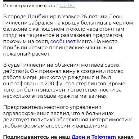
Иллюстративное фото
/
kzaif.kz
В городе Денбишир в Уэльсе 26-летний Леон
Гиллеспи забрался на крышу больницы в черном
балахоне с капюшоном и около часа стоял там,
глядя на пациентов и размахивая предметом,
похожим на серп,
сообщает
Metro. На место
прибыли четыре полицейские машины и
пожарный расчет.
В суде Гиллеспи не объяснил мотивов своих
действий. Он признал вину в создании помех
работе медицинского учреждения и был
оштрафован на 200 фунтов стерлингов. Кроме
того, он был привлечен к ответственности за
несколько эпизодов кражи в магазинах.
Представитель местного управления
здравоохранения заявил, что в больницах
действует политика абсолютной нетерпимости к
любым формам агрессии и вандализма.
Подписывайтесь на наш
Дзен
и
Telegram
канал