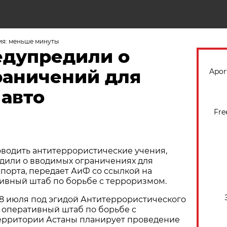
Н
ия: меньше минуты
едупредили о
раничений для
Apor
 авто
Fre
оводить антитеррористические учения,
дили о вводимых ограничениях для
порта, передает АиФ со ссылкой на
ивный штаб по борьбе с терроризмом.
 28 июля под эгидой Антитеррористического
 оперативный штаб по борьбе с
ерритории Астаны планирует проведение