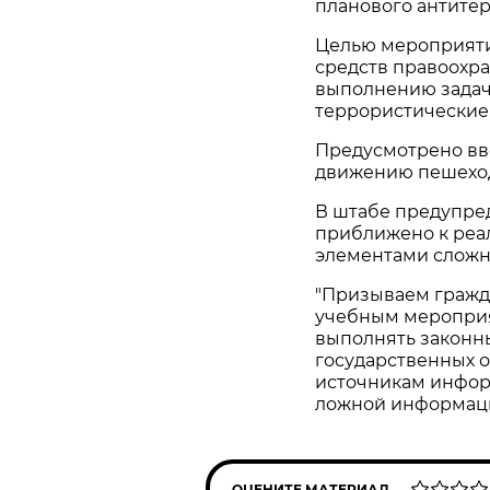
планового антитер
Целью мероприяти
средств правоохра
выполнению задач
террористические
Предусмотрено вве
движению пешеходо
В штабе предупред
приближено к реа
элементами сложн
"Призываем гражд
учебным мероприя
выполнять законн
государственных о
источникам инфор
ложной информации
ОЦЕНИТЕ МАТЕРИАЛ