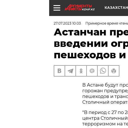
КАЗАХСТА
KZAIF.KZ
27.07.2023 10:03
Примерное время чтен
Астанчан пр
введении ог
пешеходов и
В Астане будут пр
горожан предупре
пешеходов и транс
Столичный операт
"B период с 27 по
центра Столичный
терроризмом на т