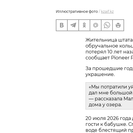
Иллюстративное фото
/
kzaif.kz
Жительница штата
обручальное кольц
потерял 10 лет наз
сообщает Pioneer P
За прошедшие год
украшение.
«Мы потратили у
дал мне большой 
— рассказала Мал
дома у озера.
20 июля 2026 года
гости к бабушке. С
воде блестящий пр