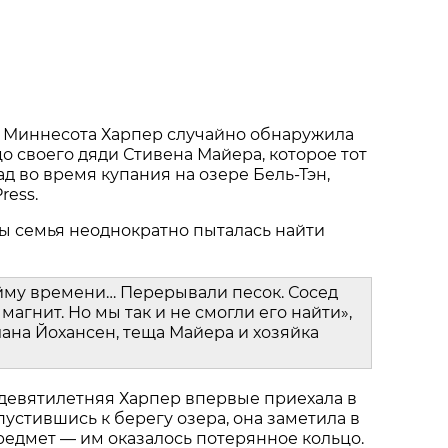
 Миннесота Харпер случайно обнаружила
о своего дяди Стивена Майера, которое тот
ад во время купания на озере Бель-Тэн,
ress.
ы семья неоднократно пыталась найти
йму времени… Перерывали песок. Сосед
магнит. Но мы так и не смогли его найти»,
ана Йохансен, теща Майера и хозяйка
 девятилетняя Харпер впервые приехала в
пустившись к берегу озера, она заметила в
едмет — им оказалось потерянное кольцо.