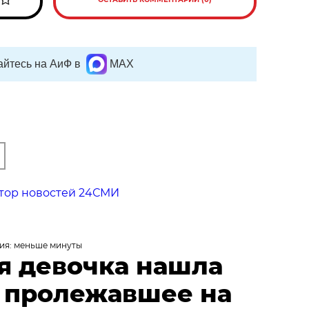
йтесь на АиФ в
MAX
тор новостей 24СМИ
ия: меньше минуты
я девочка нашла
, пролежавшее на