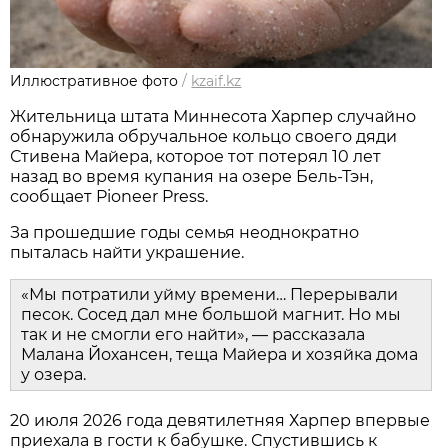
Иллюстративное фото
/
kzaif.kz
Жительница штата Миннесота Харпер случайно
обнаружила обручальное кольцо своего дяди
Стивена Майера, которое тот потерял 10 лет
назад во время купания на озере Бель-Тэн,
сообщает Pioneer Press.
За прошедшие годы семья неоднократно
пыталась найти украшение.
«Мы потратили уйму времени… Перерывали
песок. Сосед дал мне большой магнит. Но мы
так и не смогли его найти», — рассказала
Малана Йохансен, теща Майера и хозяйка дома
у озера.
20 июля 2026 года девятилетняя Харпер впервые
приехала в гости к бабушке. Спустившись к