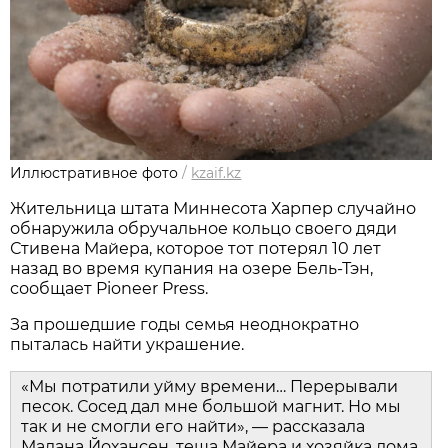
Иллюстративное фото
/
kzaif.kz
Жительница штата Миннесота Харпер случайно
обнаружила обручальное кольцо своего дяди
Стивена Майера, которое тот потерял 10 лет
назад во время купания на озере Бель-Тэн,
сообщает Pioneer Press.
За прошедшие годы семья неоднократно
пыталась найти украшение.
«Мы потратили уйму времени… Перерывали
песок. Сосед дал мне большой магнит. Но мы
так и не смогли его найти», — рассказала
Малана Йохансен, теща Майера и хозяйка дома