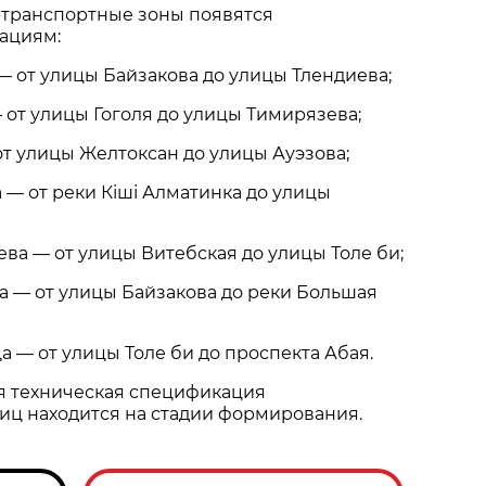
транспортные зоны появятся
ациям:
— от улицы Байзакова до улицы Тлендиева;
 от улицы Гоголя до улицы Тимирязева;
от улицы Желтоксан до улицы Ауэзова;
 — от реки Кіші Алматинка до улицы
ва — от улицы Витебская до улицы Толе би;
 — от улицы Байзакова до реки Большая
а — от улицы Толе би до проспекта Абая.
я техническая спецификация
иц находится на стадии формирования.