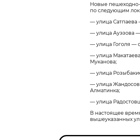
Новые пешеходно-
по следующим лок
— улица Сатпаева 
— улица Ауэзова —
— улица Гоголя — 
— улица Макатаева
Муканова;
— улица Розыбакие
— улица Жандосова
Алматинка;
— улица Радостовц
В настоящее врем
вышеуказанных ул