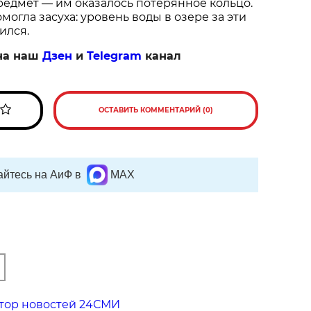
едмет — им оказалось потерянное кольцо.
огла засуха: уровень воды в озере за эти
ился.
на наш
Дзен
и
Telegram
канал
ОСТАВИТЬ КОММЕНТАРИЙ (0)
йтесь на АиФ в
MAX
тор новостей 24СМИ