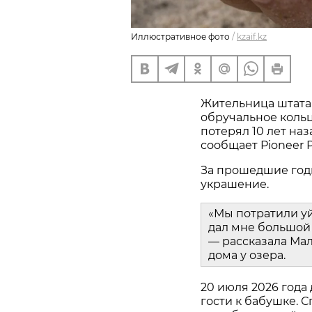
Иллюстративное фото
/
kzaif.kz
Жительница штата
обручальное кольц
потерял 10 лет наз
сообщает Pioneer P
За прошедшие год
украшение.
«Мы потратили у
дал мне большой 
— рассказала Мал
дома у озера.
20 июля 2026 года
гости к бабушке. С