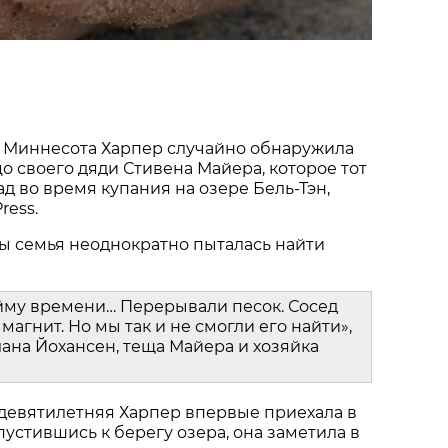
 Миннесота Харпер случайно обнаружила
о своего дяди Стивена Майера, которое тот
ад во время купания на озере Бель-Тэн,
ress.
ы семья неоднократно пыталась найти
йму времени… Перерывали песок. Сосед
магнит. Но мы так и не смогли его найти»,
ана Йохансен, теща Майера и хозяйка
 девятилетняя Харпер впервые приехала в
пустившись к берегу озера, она заметила в