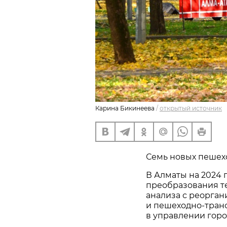
Карина Бикинеева
/
открытый источник
Семь новых пешехо
В Алматы на 2024 
преобразования т
анализа с реорга
и пешеходно-тран
в управлении горо