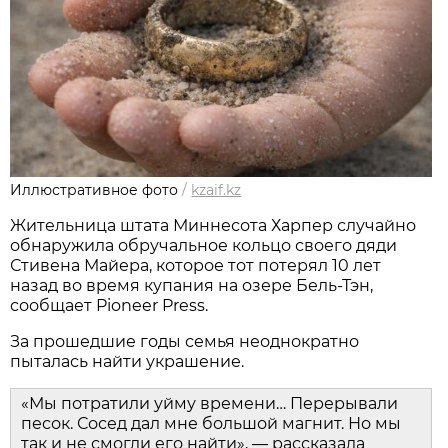
Иллюстративное фото
/
kzaif.kz
Жительница штата Миннесота Харпер случайно
обнаружила обручальное кольцо своего дяди
Стивена Майера, которое тот потерял 10 лет
назад во время купания на озере Бель-Тэн,
сообщает Pioneer Press.
За прошедшие годы семья неоднократно
пыталась найти украшение.
«Мы потратили уйму времени… Перерывали
песок. Сосед дал мне большой магнит. Но мы
так и не смогли его найти», — рассказала