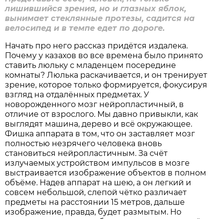
лишившийся зрения, но и глазных яблок,
вынимает стеклянные протезы, садится на
велосипед и в темпе едет по дороге.
Начать про него рассказ придётся издалека.
Почему у казахов во все времена было принято
ставить люльку с младенцем посередине
комнаты? Люлька раскачивается, и он тренирует
зрение, которое только формируется, фокусируя
взгляд на отдалённых предметах. У
новорожденного мозг нейропластичный, в
отличие от взрослого. Мы давно привыкли, как
выглядят машина, дерево и всё окружающее.
Фишка аппарата в том, что он заставляет мозг
полностью незрячего человека вновь
становиться нейропластичным. За счёт
излучаемых устройством импульсов в мозге
выстраивается изображение объектов в полном
объёме. Надев аппарат на шею, а он легкий и
совсем небольшой, слепой чётко различает
предметы на расстоянии 15 метров, дальше
изображение, правда, будет размытым. Но