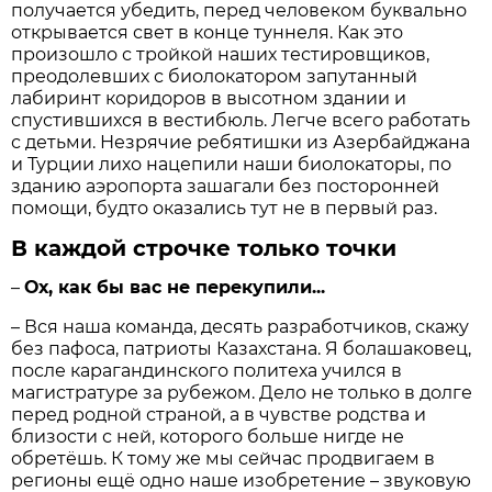
получается убедить, перед человеком буквально
открывается свет в конце туннеля. Как это
произошло с тройкой наших тестировщиков,
преодолевших с биолокатором запутанный
лабиринт коридоров в высотном здании и
спустившихся в вестибюль. Легче всего работать
с детьми. Незрячие ребятишки из Азербайджана
и Турции лихо нацепили наши биолокаторы, по
зданию аэропорта зашагали без посторонней
помощи, будто оказались тут не в первый раз.
В каждой строчке только точки
–
Ох, как бы вас не перекупили...
– Вся наша команда, десять разработчиков, скажу
без пафоса, патриоты Казахстана. Я болашаковец,
после карагандинского политеха учился в
магистратуре за рубежом. Дело не только в долге
перед родной страной, а в чувстве родства и
близости с ней, которого больше нигде не
обретёшь. К тому же мы сейчас продвигаем в
регионы ещё одно наше изобретение – звуковую