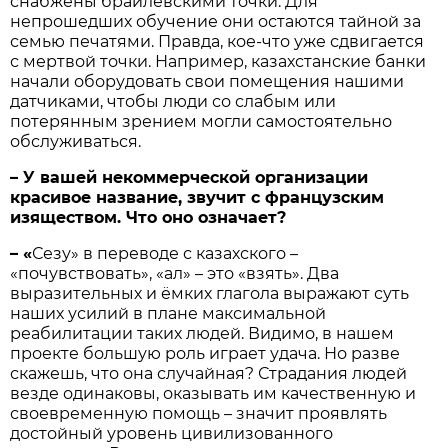
снабжены брайлевскими точки. Для
непрошедших обучение они остаются тайной за
семью печатями. Правда, кое-что уже сдвигается
с мертвой точки. Например, казахстанские банки
начали оборудовать свои помещения нашими
датчиками, чтобы люди со слабым или
потерянным зрением могли самостоятельно
обслуживаться.
– У вашей некоммерческой организации
красивое название, звучит с французским
изяществом. Что оно означает?
– «
Сезу» в переводе с казахского –
«почувствовать», «ал» – это «взять». Два
выразительных и ёмких глагола выражают суть
наших усилий в плане максимальной
реабилитации таких людей. Видимо, в нашем
проекте большую роль играет удача. Но разве
скажешь, что она случайная? Страдания людей
везде одинаковы, оказывать им качественную и
своевременную помощь – значит проявлять
достойный уровень цивилизованного