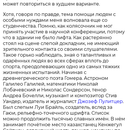
может повториться в худшем варианте.
Хотя, говоря по правде, тема помощи людям с
особыми нуждами меня волновала еще со
студенчества. Помню, как колясочник не мог
принять участие в научной конференции, потому
что в здании не было лифта. Как растерянно
стоял на сцене слепой докладчик, не имеющий
зрительного контакта со своими слушателями.
Такое горько наблюдать, зная о талантливых и
одарённых людях во всех сферах вплоть до
спорта, преодолевающих одно из самых тяжких
жизненных испытаний. Начиная с
древнегреческого поэта Гомера. Астроном
Галилео Галилей, математики Николай
Лобачевский и Николас Сондерсон, тенор
Андреа Бочелли, музыкант и композитор Стив
Уандер, издатель и журналист
Джозеф Пулитцер
.
Был слепым Луи Брайль, создатель, вслед за
Гаюи, рельефно-точечного шрифта. Список
можно продолжить тысячью славных имён. В нём
занимает почётное место казахстанец Кенжегул