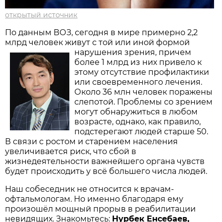
открытый источник
По данным ВОЗ, сегодня в мире примерно 2,2
млрд человек живут с той или иной формой
нарушения зрения, причем
более 1 млрд из них привело к
этому отсутствие профилактики
или своевременного лечения.
Около 36 млн человек поражены
слепотой. Проблемы со зрением
могут обнаружиться в любом
возрасте, однако, как правило,
подстерегают людей старше 50.
В связи с ростом и старением населения
увеличивается риск, что сбой в
жизнедеятельности важнейшего органа чувств
будет происходить у всё большего числа людей.
Наш собеседник не относится к врачам-
офтальмологам. Но именно благодаря ему
произошёл мощный прорыв в реабилитации
невидящих. Знакомьтесь:
Нурбек Енсебаев,