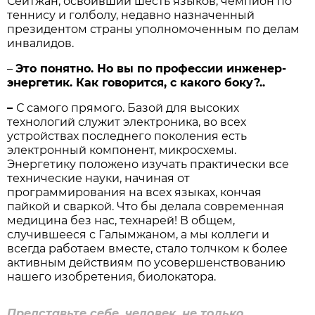
Сейтжан, освоивший шесть языков, чемпион по
теннису и голболу, недавно назначенный
президентом страны уполномоченным по делам
инвалидов.
–
Это понятно. Но вы по профессии инженер-
энергетик. Как говорится, с какого боку?..
–
С самого прямого. Базой для высоких
технологий служит электроника, во всех
устройствах последнего поколения есть
электронный компонент, микросхемы.
Энергетику положено изучать практически все
технические науки, начиная от
программирования на всех языках, кончая
пайкой и сваркой. Что бы делала современная
медицина без нас, технарей! В общем,
случившееся с Галымжаном, а мы коллеги и
всегда работаем вместе, стало толчком к более
активным действиям по усовершенствованию
нашего изобретения, биолокатора.
Представьте себе, человек, не только