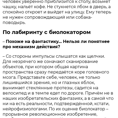
человек уверенно приблизится к столу, возьмёт
чашку, нальёт кофе. Не стукнется лбом в дверь, а
спокойно откроет и выйдет на улицу. Ему теперь
не нужен сопровождающий или собака-
поводырь.
По лабиринту с биолокатором
–
Похоже на фантастику…
Нельзя ли понятнее
про механизм действия?
– Со стороны импульсы слышатся как щелчки.
Для незрячего же означают сканирование
объектов, при котором общая картина
пространства сразу передаётся коре головного
мозга. Представьте себе, человек, не только
лишившийся зрения, но и глазных яблок,
вынимает стеклянные протезы, садится на
велосипед и в темпе едет по дороге. Причём не в
наших изобретательских фантазиях, а в самой что
ни на есть реальности, подтверждённой, кстати,
нейрофизиологами. По их оценке биолокатор –
прорывное революционное изобретение,