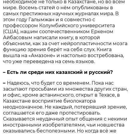
необходимое не только в Казахстане, но во всём
мире. Восемь статей о нём опубликованы в
самых престижных научных журналах мира. В
этом году Галымжан и я совместно с
профессором Колумбийского университета
(США), нашим соотечественником Еркеном
Айбасовым написали книгу, в которой
объяснили, как за счет нейропластичности мозга
функцию зрения берёт на себя слух. Книга
вышла на «Амазоне» и настолько востребована,
что уже переведена на семь языков.
– Есть ли среди них казахский и русский?
–
Надеюсь, что будет со временем. Пока нас
засыпают просьбами из множества других стран,
и офис, кроме астанинского, открыт в Техасе, в
Казахстане восприятие биолокатора
неоднозначное. Не каждый, потерявший зрение,
соглашается его даже протестировать.
Сказывается неудачный опыт общения с некими
иностранными изобретателями, чьи новшества
оказывались бесполезными. Но когда всё же