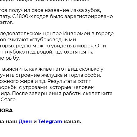
тов получил свое название из-за зубов,
ту. С 1800-х годов было зарегистрировано
китов.
следовательском центре Инвермей в городе
тов считают «глубоководными
орых редко можно увидеть в море». Они
 глубоко под водой, где охотятся на
ю рыбу.
выяснить, как живёт этот вид, сколько у
зучить строение желудка и горла особи,
жного жира и т.д. Результаты хотят
борьбы с угрозами, которые человек
 вида. После завершения работы скелет кита
 Отаго.
НОВА
на наш
Дзен
и
Telegram
канал.