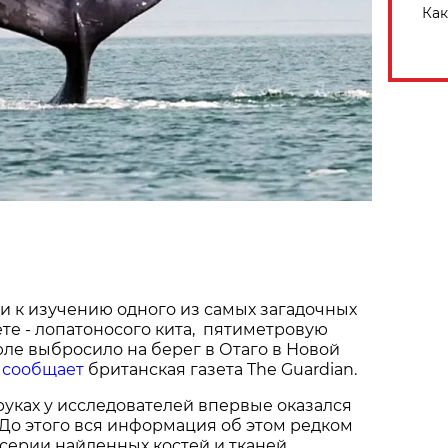
Как
 к изучению одного из самых загадочных
те - лопатоносого кита, пятиметровую
юле выбросило на берег в Отаго в Новой
м
сообщает
британская газета The Guardian.
 руках у исследователей впервые оказался
До этого вся информация об этом редком
 серии найденных костей и тканей.