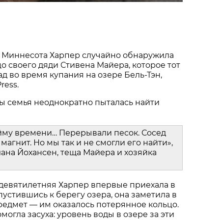
 Миннесота Харпер случайно обнаружила
о своего дяди Стивена Майера, которое тот
ад во время купания на озере Бель-Тэн,
ress.
ы семья неоднократно пыталась найти
йму времени… Перерывали песок. Сосед
магнит. Но мы так и не смогли его найти»,
ана Йохансен, теща Майера и хозяйка
 девятилетняя Харпер впервые приехала в
пустившись к берегу озера, она заметила в
едмет — им оказалось потерянное кольцо.
огла засуха: уровень воды в озере за эти