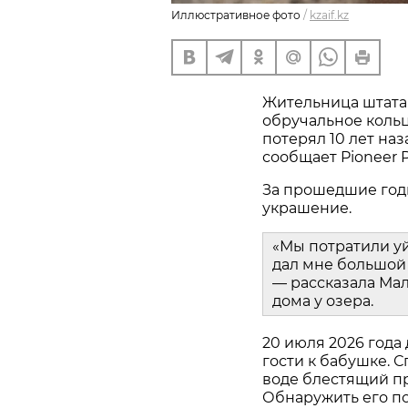
Иллюстративное фото
/
kzaif.kz
Жительница штата
обручальное кольц
потерял 10 лет наз
сообщает Pioneer P
За прошедшие год
украшение.
«Мы потратили у
дал мне большой 
— рассказала Мал
дома у озера.
20 июля 2026 года
гости к бабушке. С
воде блестящий пр
Обнаружить его пом