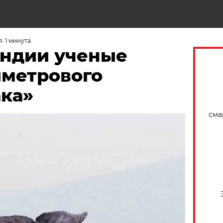
Н
: 1 минута
андии ученые
иметрового
ака»
сма