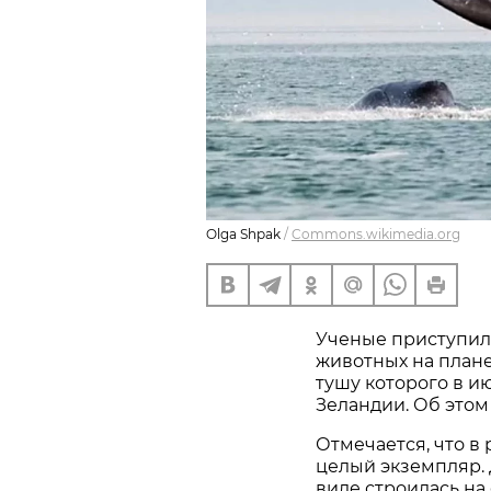
Olga Shpak
/
Commons.wikimedia.org
Ученые приступили
животных на плане
тушу которого в и
Зеландии. Об это
Отмечается, что в
целый экземпляр. 
виде строилась на