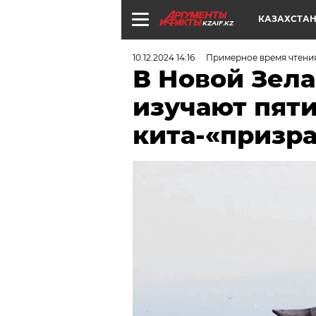
КАЗАХСТА
KZAIF.KZ
10.12.2024 14:16
Примерное время чтения
В Новой Зел
изучают пят
кита-«призр