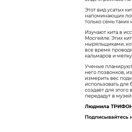
Этот вид усатых ки
напоминающих лопа
только семь таких 
Изучают кита в ис
Мосгейле. Этих ки
ныряльщиками, кот
все время проводят
кальмаров и мелку
Ученые планируют 
него позвонков, и
измерить вес подко
использовать для 
создаёт для этого
передадут в музей
Людмила ТРИФО
Подписывайтесь 