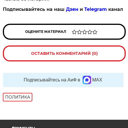
Су‑25. Эти самолеты выполняют учебные и 
боевые задачи, защищают воздушные рубежи 
страны и позволяют оперативно перебрасывать 
силы на нужные направления.
Первый День фронтовой авиации отмечают на 
авиационных базах по всей стране: 
военнослужащих и ветеранов поздравляют на 
торжественных мероприятиях, к памятникам 
героям‑авиаторам возлагают цветы. На встречах 
летчики рассказывают молодым 
военнослужащим о традициях фронтовой 
авиации и людях, чьи боевые вылеты стали 
частью ее истории.
Подписывайтесь на наш
Дзен
и
Telegram
канал
ОЦЕНИТЕ МАТЕРИАЛ