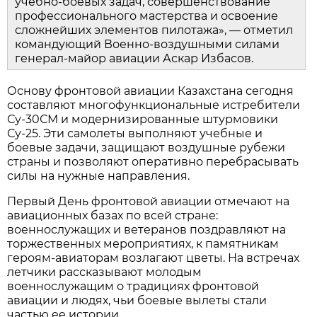
«Учреждение Дня фронтовой авиации 5 
августа — это дань памяти нашему великому 
соотечественнику Талгату Бегельдинову, его 
соратникам и одновременно признание 
заслуг современных военных летчиков, 
инженеров и техников. Подвиг "короля 
штурмовиков" и сегодня вдохновляет личный 
состав на безупречное выполнение 
учебно‑боевых задач, совершенствование 
профессионального мастерства и освоение 
сложнейших элементов пилотажа», — отметил 
командующий Военно‑воздушными силами 
генерал‑майор авиации Аскар Избасов.
Основу фронтовой авиации Казахстана сегодня 
составляют многофункциональные истребители 
Су‑30СМ и модернизированные штурмовики 