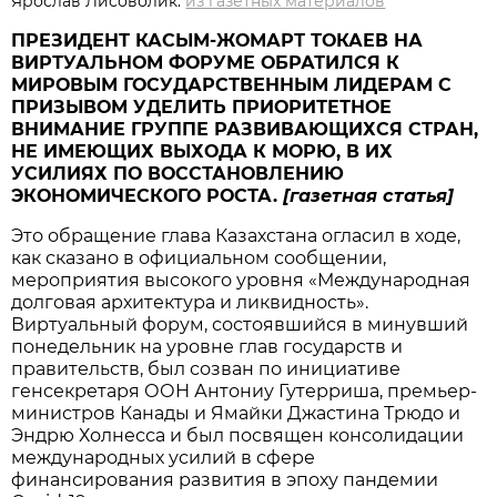
Ярослав Лисоволик.
из газетных материалов
ПРЕЗИДЕНТ КАСЫМ-ЖОМАРТ ТОКАЕВ НА
ВИРТУАЛЬНОМ ФОРУМЕ ОБРАТИЛСЯ К
МИРОВЫМ ГОСУДАРСТВЕННЫМ ЛИДЕРАМ С
ПРИЗЫВОМ УДЕЛИТЬ ПРИОРИТЕТНОЕ
ВНИМАНИЕ ГРУППЕ РАЗВИВАЮЩИХСЯ СТРАН,
НЕ ИМЕЮЩИХ ВЫХОДА К МОРЮ, В ИХ
УСИЛИЯХ ПО ВОССТАНОВЛЕНИЮ
ЭКОНОМИЧЕСКОГО РОСТА.
[газетная статья]
Это обращение глава Казахстана огласил в ходе,
как сказано в официальном сообщении,
мероприятия высокого уровня «Международная
долговая архитектура и ликвидность».
Виртуальный форум, состоявшийся в минувший
понедельник на уровне глав государств и
правительств, был созван по инициативе
генсекретаря ООН Антониу Гутерриша, премьер-
министров Канады и Ямайки Джастина Трюдо и
Эндрю Холнесса и был посвящен консолидации
международных усилий в сфере
финансирования развития в эпоху пандемии