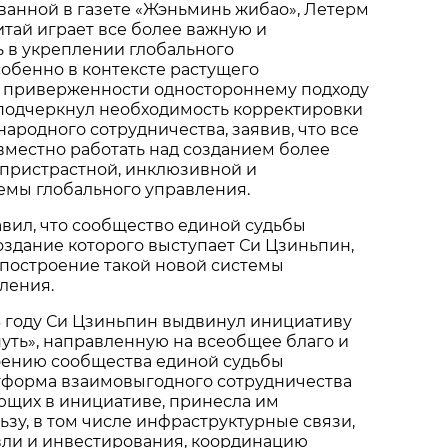
ованной в газете «Жэньминь жибао», Летерм
Китай играет все более важную и
 в укреплении глобального
собенно в контексте растущего
 приверженности одностороннему подходу
 подчеркнул необходимость корректировки
родного сотрудничества, заявив, что все
вместно работать над созданием более
спристрастной, инклюзивной и
емы глобального управления.
вил, что сообщество единой судьбы
создание которого выступает Си Цзиньпин,
 построение такой новой системы
ления.
013 году Си Цзиньпин выдвинул инициативу
путь», направленную на всеобщее благо и
оению сообщества единой судьбы
атформа взаимовыгодного сотрудничества
ующих в инициативе, принесла им
зу, в том числе инфраструктурные связи,
вли и инвестирования, координацию