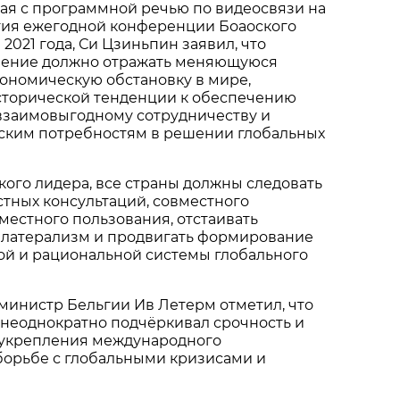
ая с программной речью по видеосвязи на
ия ежегодной конференции Боаоского
2021 года, Си Цзиньпин заявил, что
ление должно отражать меняющуюся
ономическую обстановку в мире,
исторической тенденции к обеспечению
 взаимовыгодному сотрудничеству и
еским потребностям в решении глобальных
ого лидера, все страны должны следовать
тных консультаций, совместного
вместного пользования, отстаивать
латерализм и продвигать формирование
ой и рациональной системы глобального
инистр Бельгии Ив Летерм отметил, что
 неоднократно подчёркивал срочность и
 укрепления международного
борьбе с глобальными кризисами и