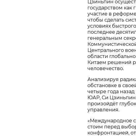
Цзиньпин осущест
государством как 
участие в реформе
чтобы сделать сис
условиях быстрог
последнее десятил
генеральным секр
Коммунистической
Центрального воен
области глобально
Китаем решений р
человечество.
Анализируя радик
обстановке в сво
четыре года назад
ЮАР, Си Цзиньпин 
произойдёт глубо
управления.
«Международное со
стоим перед выбо
конфронтацией, от