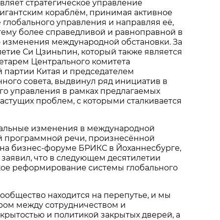
вляет стратегическое управление
гигантским кораблём, принимая активное
 глобального управления и направляя её,
тему более справедливой и равноправной в
о изменения международной обстановки. За
етие Си Цзиньпин, который также является
етарем Центрального комитета
 партии Китая и председателем
ного совета, выдвинул ряд инициатив в
го управления в рамках предлагаемых
астущих проблем, с которыми сталкивается
альные изменения в международной
ей программной речи, произнесённой
 на бизнес-форуме БРИКС в Йоханнесбурге,
заявил, что в следующем десятилетии
кое реформирование системы глобального
общество находится на перепутье, и мы
ром между сотрудничеством и
крытостью и политикой закрытых дверей, а