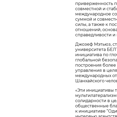
приверженность п
совместной и стаб
международное соо
суммой и совместн
силы, а также к п
отношений, основа
справедливости и
Джозеф Мэтьюз, с
университета БЕЛТ
инициатива по гл
глобальной безоп
построения более
управления в целя
международных от
Шанхайского челов
«Эти инициативы 
мультилатерализм
солидарности в це
общественные благ
к инициативе “Один
интервью агентств