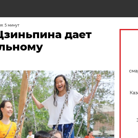
Н
я: 5 минут
Цзиньпина дает
альному
сма
Каз