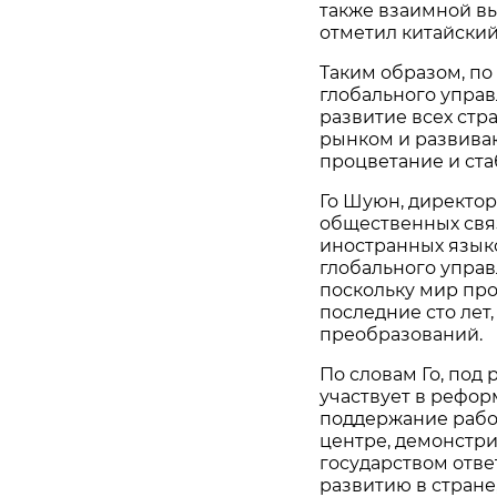
также взаимной вы
отметил китайский
Таким образом, по
глобального управ
развитие всех стр
рынком и развиваю
процветание и ста
Го Шуюн, директо
общественных свя
иностранных языко
глобального управ
поскольку мир про
последние сто лет
преобразований.
По словам Го, под
участвует в рефор
поддержание рабо
центре, демонстр
государством отве
развитию в стране