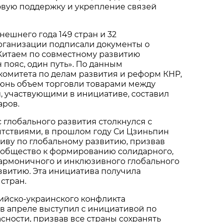
овую поддержку и укрепление связей
нешнего года 149 стран и 32
ганизации подписали документы о
 Китаем по совместному развитию
пояс, один путь». По данным
комитета по делам развития и реформ КНР,
июнь объем торговли товарами между
, участвующими в инициативе, составил
аров.
 глобального развития столкнулся с
тствиями, в прошлом году Си Цзиньпин
иву по глобальному развитию, призвав
общество к формированию солидарного,
гармоничного и инклюзивного глобального
звитию. Эта инициатива получила
стран.
ийско-украинского конфликта
в апреле выступил с инициативой по
сности, призвав все страны сохранять