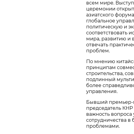
всем мире. Выступ
церемонии открыт
азиатского форума 
глобальное управ
политическую и эк
соответствовать 
мира, развитию и
отвечать практич
проблем.
По мнению китайск
принципам совмес
строительства, со
подлинный мульти
более справедлив
управления.
Бывший премьер-м
председатель КНР
важность вопроса
сотрудничества в 
проблемами.