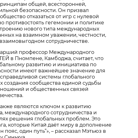
ринципам общей, всесторонней,
ильной безопасности. Он призвал
бщество отказаться от игр с нулевой
о противостоять гегемонии и политике
остроению нового типа международных
нных на взаимном уважении, честности,
 взаимовыгодном сотрудничестве.
тарший профессор Международного
ЕЙ в Пномпене, Камбоджа, считает, что
обальному развитию и инициатива по
асности имеют важнейшее значение для
 справедливой системы глобального
х создания сообщества единой судьбы
ношений и общественных связей
ечества.
также являются ключом к развитию
а, международного сотрудничества и
лях решения глобальных проблем. Это
а, которые Китай даёт миру в дополнение
 пояс, один путь”», – рассказал Мэтьюз в
у Синьхуа.