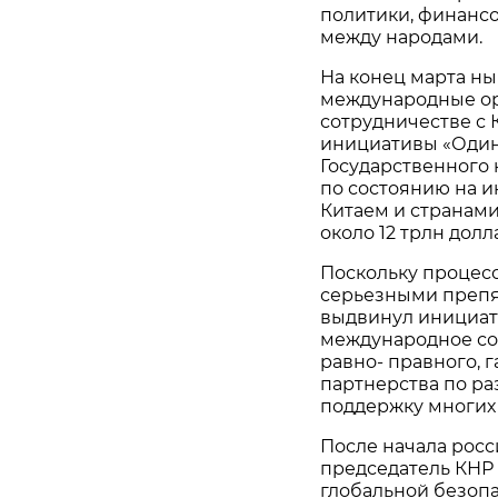
политики, финанс
между народами.
На конец марта ны
международные ор
сотрудничестве с
инициативы «Один 
Государственного 
по состоянию на 
Китаем и странами
около 12 трлн долл
Поскольку процесс
серьезными препя
выдвинул инициат
международное со
равно- правного, 
партнерства по ра
поддержку многих 
После начала росс
председатель КНР 
глобальной безопа