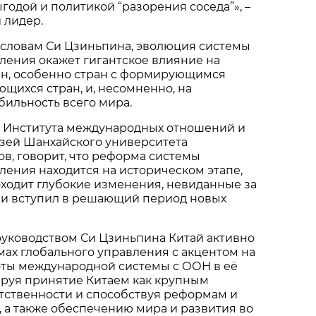
годой и политикой “разорения соседа”», –
 лидер.
 словам Си Цзиньпина, эволюция системы
ления окажет гигантское влияние на
ан, особенно стран с формирующимся
щихся стран, и, несомненно, на
бильность всего мира.
р Института международных отношений и
зей Шанхайского университета
в, говорит, что реформа системы
ления находится на историческом этапе,
ходит глубокие изменения, невиданные за
, и вступил в решающий период новых
 руководством Си Цзиньпина Китай активно
мах глобального управления с акцентом на
ты международной системы с ООН в её
ируя принятие Китаем как крупным
тственности и способствуя реформам и
, а также обеспечению мира и развития во