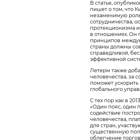
В статье, опублик
пишет о том, что 
незаменимую роль
сотрудничества, о
протекционизма и
в отношениях. Он
принципов междуна
страны должны со
справедливой, бе
эффективной сист
Летерм также доба
человечества, за 
поможет ускорить
глобального управ
С тех пор как в 2
«Один пояс, один 
содействие постр
человечества, пл
для стран, участв
существенную поль
облегчение торго