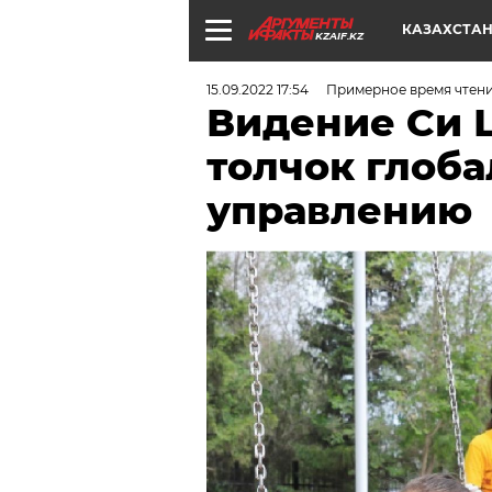
КАЗАХСТА
KZAIF.KZ
15.09.2022 17:54
Примерное время чтени
Видение Си 
толчок глоб
управлению