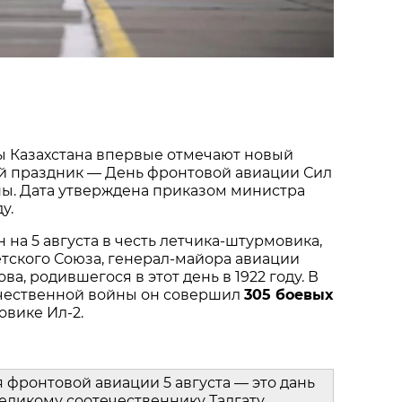
 Казахстана впервые отмечают новый 
 праздник — День фронтовой авиации Сил 
ы. Дата утверждена приказом министра 
у.
на 5 августа в честь летчика‑штурмовика, 
тского Союза, генерал‑майора авиации 
ва, родившегося в этот день в 1922 году. В 
чественной войны он совершил 
305 боевых 
овике Ил‑2.
фронтовой авиации 5 августа — это дань 
ликому соотечественнику Талгату 