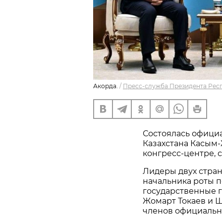
Акорда.
/
Пресс-служба Президента Респ
Состоялась офици
Казахстана Касым
конгресс-центре,
Лидеры двух стра
начальника роты п
государственные г
Жомарт Токаев и Ш
членов официальн