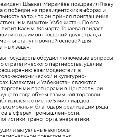
резидент Шавкат Мирзиёев поздравил Главу
а с победой на президентских выборах и
ьность за то, что он принял приглашение
рственным визитом Узбекистан. По его
 визит Касым-Жомарта Токаева придаст
звитию взаимоотношений двух стран, а
менты станут прочной основой для
тных задач.
авы государств обсудили ключевые вопросы
го стратегического партнерства, уделив
расширению взаимодействия в
гово-экономической и культурно-
ах. Казахстан и Узбекистан являются
торговыми партнерами в Центральной
екущего года объем взаимной торговли
иблизился к отметке 5 миллиардов
ло возможным благодаря реализации ряда
тов в сферах промышленности,
огистики, транспорта, энергетики.
судили актуальные вопросы
региональной повестки дня.