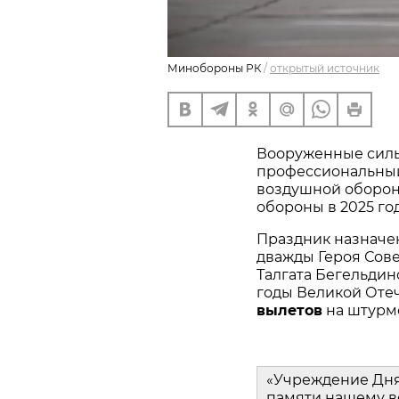
Минобороны РК
/
открытый источник
Вооруженные силы
профессиональный
воздушной оборон
обороны в 2025 год
Праздник назначен 
дважды Героя Сове
Талгата Бегельдино
годы Великой Оте
вылетов
 на штурм
«Учреждение Дня 
памяти нашему ве