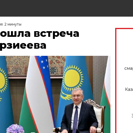
Н
я: 2 минуты
пошла встреча
ирзиеева
сма
Каз