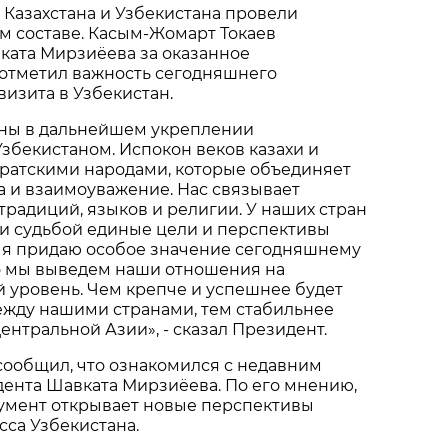
Казахстана и Узбекистана провели
м составе. Касым-Жомарт Токаев
ката Мирзиёева за оказанное
 отметил важность сегодняшнего
визита в Узбекистан.
ны в дальнейшем укреплении
Узбекистаном. Испокон веков казахи и
братскими народами, которые объединяет
 и взаимоуважение. Нас связывает
 традиций, языков и религии. У наших стран
 и судьбой единые цели и перспективы
у я придаю особое значение сегодняшнему
то мы выведем наши отношения на
 уровень. Чем крепче и успешнее будет
ежду нашими странами, тем стабильнее
ентральной Азии», - сказал Президент.
 сообщил, что ознакомился с недавним
ента Шавката Мирзиёева. По его мнению,
кумент открывает новые перспективы
сса Узбекистана.