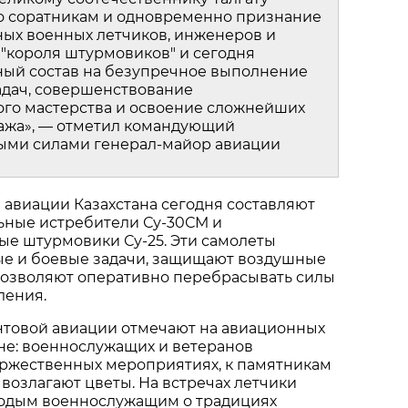
о соратникам и одновременно признание 
ых военных летчиков, инженеров и 
 "короля штурмовиков" и сегодня 
ный состав на безупречное выполнение 
дач, совершенствование 
го мастерства и освоение сложнейших 
ажа», — отметил командующий 
ми силами генерал‑майор авиации 
авиации Казахстана сегодня составляют 
ные истребители Су‑30СМ и 
е штурмовики Су‑25. Эти самолеты 
е и боевые задачи, защищают воздушные 
позволяют оперативно перебрасывать силы 
ления.
товой авиации отмечают на авиационных 
ане: военнослужащих и ветеранов 
ржественных мероприятиях, к памятникам 
возлагают цветы. На встречах летчики 
одым военнослужащим о традициях 