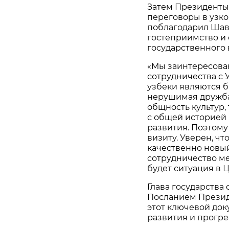
Затем Президенты 
переговоры в узко
поблагодарил Шав
гостеприимство и
государственного 
«Мы заинтересова
сотрудничества с 
узбеки являются 
нерушимая дружба
общность культур,
с общей историей
развития. Поэтом
визиту. Уверен, ч
качественно новый
сотрудничество м
будет ситуация в Ц
Глава государства
Посланием Презид
этот ключевой до
развития и прогре