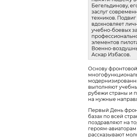
Бегельдинову, ег
заслуг современн
техников. Подвиг
вдохновляет лич
учебно‑боевых за
профессионально
элементов пилот
Военно‑воздушны
Аскар Избасов.
Основу фронтовой 
многофункциональ
модернизированны
выполняют учебны
рубежи страны и 
на нужные направ
Первый День фрон
базах по всей стр
поздравляют на то
героям‑авиаторам 
рассказывают мол