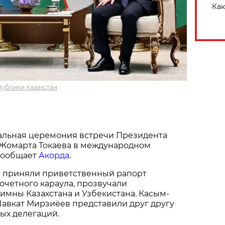
Как
ублики Казахстан
альная церемония встречи Президента
-Жомарта Токаева в международном
 сообщает
Акорда
.
н приняли приветственный рапорт
очетного караула, прозвучали
имны Казахстана и Узбекистана. Касым-
авкат Мирзиёев представили друг другу
ых делегаций.