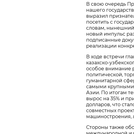
В свою очередь П
нашего государств
выразил признател
посетить с госуда
словам, нынешний
новый импульс ра
подписанные доку
реализации конкре
В ходе встречи гл
казахско-узбекско
особое внимание 
политической, тор
гуманитарной сфер
самыми крупными 
Азии. По итогам т
вырос на 35% и пр
долларов, что ста
совместных проек
машиностроения, л
Стороны также об
международной и 