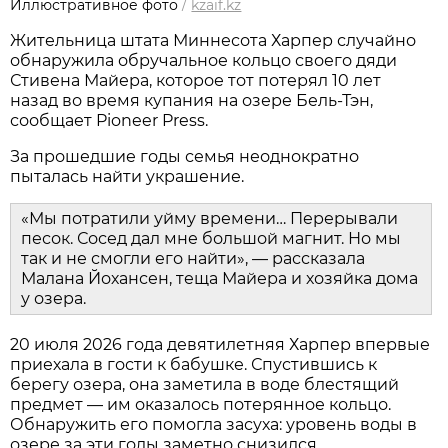
Иллюстративное фото
/
kzaif.kz
Жительница штата Миннесота Харпер случайно
обнаружила обручальное кольцо своего дяди
Стивена Майера, которое тот потерял 10 лет
назад во время купания на озере Бель-Тэн,
сообщает Pioneer Press.
За прошедшие годы семья неоднократно
пыталась найти украшение.
«Мы потратили уйму времени… Перерывали
песок. Сосед дал мне большой магнит. Но мы
так и не смогли его найти», — рассказала
Малана Йохансен, теща Майера и хозяйка дома
у озера.
20 июля 2026 года девятилетняя Харпер впервые
приехала в гости к бабушке. Спустившись к
берегу озера, она заметила в воде блестящий
предмет — им оказалось потерянное кольцо.
Обнаружить его помогла засуха: уровень воды в
озере за эти годы заметно снизился.