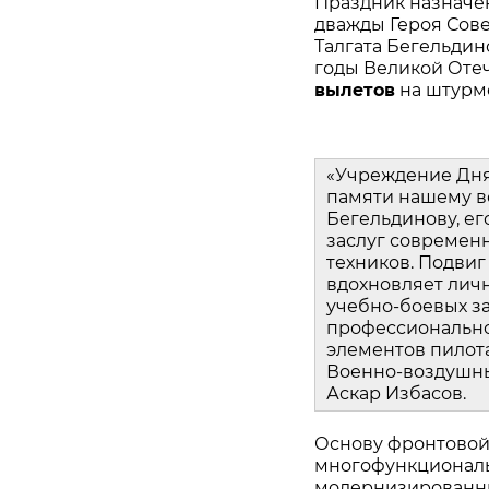
Праздник назначен 
дважды Героя Сове
Талгата Бегельдино
годы Великой Оте
вылетов
 на штурм
«Учреждение Дня 
памяти нашему ве
Бегельдинову, ег
заслуг современн
техников. Подвиг
вдохновляет лич
учебно‑боевых за
профессионально
элементов пилот
Военно‑воздушны
Аскар Избасов.
Основу фронтовой 
многофункциональ
модернизированны