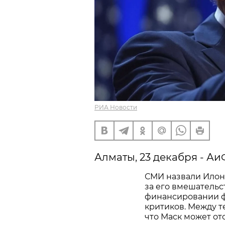
РИА Новости
Алматы, 23 декабря - Аи
СМИ назвали Илон
за его вмешательс
финансировании ф
критиков. Между те
что Маск может ото