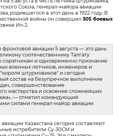
на 5 августа в честь летчика‑штурмовика, 
тского Союза, генерал‑майора авиации 
ва, родившегося в этот день в 1922 году. В 
чественной войны он совершил 
305 боевых 
овике Ил‑2.
фронтовой авиации 5 августа — это дань 
ликому соотечественнику Талгату 
о соратникам и одновременно признание 
ых военных летчиков, инженеров и 
 "короля штурмовиков" и сегодня 
ный состав на безупречное выполнение 
дач, совершенствование 
го мастерства и освоение сложнейших 
ажа», — отметил командующий 
ми силами генерал‑майор авиации 
авиации Казахстана сегодня составляют 
ные истребители Су‑30СМ и 
е штурмовики Су‑25. Эти самолеты 