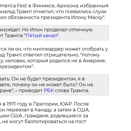
erica Fest в Финиксе, Аризона, избранный
альд Трамп отметил, что появились слухи
упил обязанности президента Илону Маску".
роизойдет. Но Илон проделал отличную
ет Трампа "
Пятый канал
".
ся ли он, что миллиардер может отобрать у
льд Трамп ответил отрицательно, "потому
ну, человек, который родился не в Америке,
 президентом".
вать. Он не будет президентом, я в
аете, почему он не может быть? Он не
тране", – приводит
РБК
слова Трампа.
 в 1971 году в Претории, ЮАР. После
н переехал в Канаду, а затем в США.
ции США, граждане, родившиеся за
 не могут баллотироваться на пост