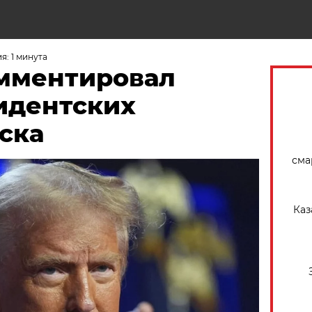
Н
: 1 минута
мментировал
идентских
ска
сма
Каз