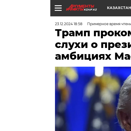
КАЗАХСТА
KZAIF.KZ
23.12.2024 18:58
Примерное время чтения
Трамп проко
слухи о през
амбициях Ма