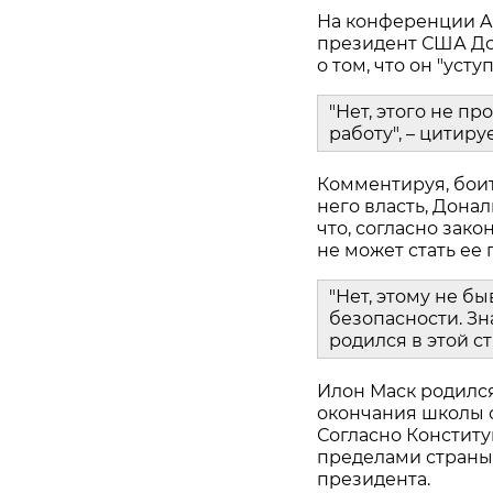
На конференции Am
президент США Дон
о том, что он "уст
"Нет, этого не п
работу", – цитиру
Комментируя, боит
него власть, Дона
что, согласно зако
не может стать ее
"Нет, этому не бы
безопасности. Зн
родился в этой с
Илон Маск родился
окончания школы о
Согласно Конститу
пределами страны,
президента.