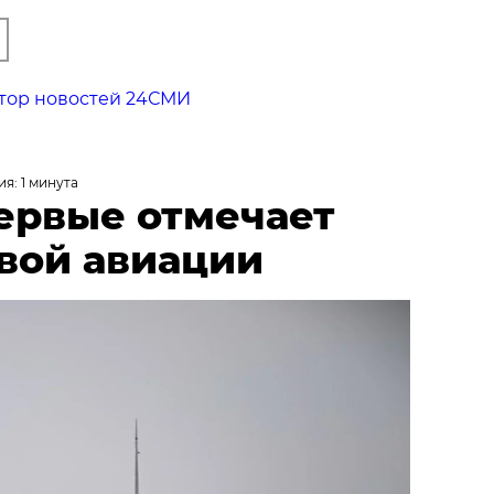
тор новостей 24СМИ
я: 1 минута
первые отмечает
вой авиации