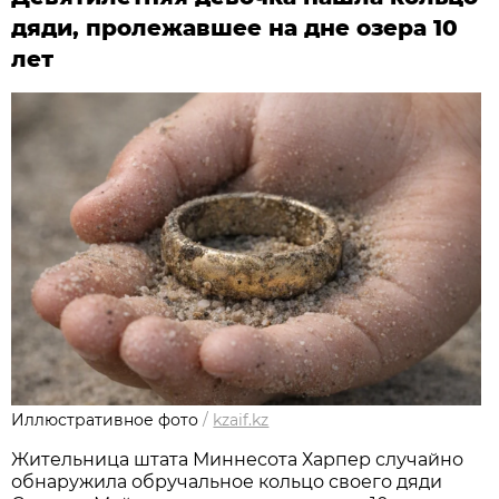
дяди, пролежавшее на дне озера 10
лет
Иллюстративное фото
/
kzaif.kz
Жительница штата Миннесота Харпер случайно
обнаружила обручальное кольцо своего дяди