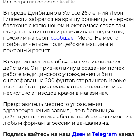
Иллюстративное фото
/
kzaif.kz
В городе Денбишир в Уэльсе 26-летний Леон
Гиллеспи забрался на крышу больницы в черном
балахоне с капюшоном и около часа стоял там,
глядя на пациентов и размахивая предметом,
похожим на серп,
сообщает
Metro. На место
прибыли четыре полицейские машины и
пожарный расчет.
В суде Гиллеспи не объяснил мотивов своих
действий. Он признал вину в создании помех
работе медицинского учреждения и был
оштрафован на 200 фунтов стерлингов. Кроме
того, он был привлечен к ответственности за
несколько эпизодов кражи в магазинах.
Представитель местного управления
здравоохранения заявил, что в больницах
действует политика абсолютной нетерпимости к
любым формам агрессии и вандализма.
Подписывайтесь на наш
Дзен
и
Telegram
канал