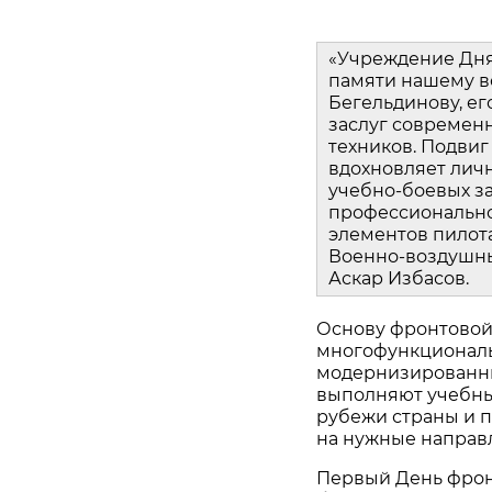
«Учреждение Дня 
памяти нашему ве
Бегельдинову, ег
заслуг современн
техников. Подвиг
вдохновляет лич
учебно‑боевых за
профессионально
элементов пилот
Военно‑воздушны
Аскар Избасов.
Основу фронтовой 
многофункциональ
модернизированны
выполняют учебны
рубежи страны и 
на нужные направ
Первый День фрон