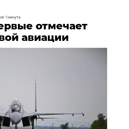
я: 1 минута
первые отмечает
вой авиации