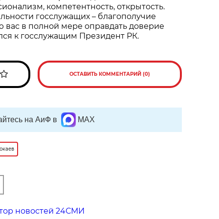
сионализм, компетентность, открытость.
ельности госслужащих – благополучие
 вас в полной мере оправдать доверие
лся к госслужащим Президент РК.
ОСТАВИТЬ КОММЕНТАРИЙ (0)
йтесь на АиФ в
MAX
окаев
тор новостей 24СМИ