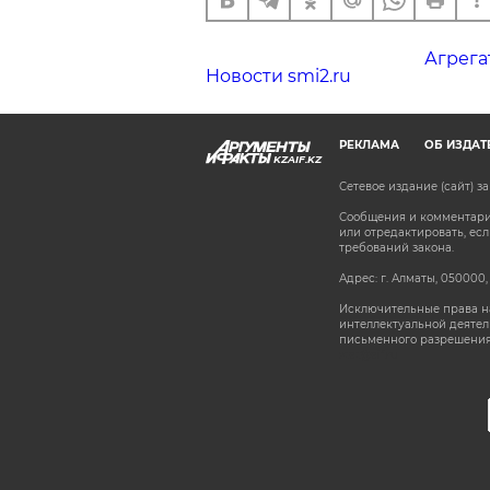
Агрега
Новости smi2.ru
РЕКЛАМА
ОБ ИЗДАТ
KZAIF.KZ
Сетевое издание (сайт) 
Сообщения и комментарии
или отредактировать, е
требований закона.
Адрес: г. Алматы, 050000,
Исключительные права на
интеллектуальной деятел
письменного разрешения
stat@aif.ru