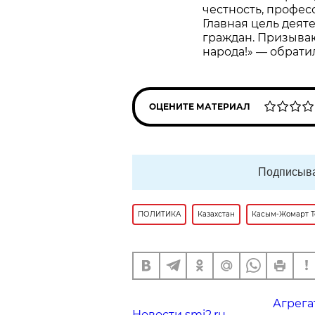
честность, профес
Главная цель деят
граждан. Призываю
народа!» — обрати
ОЦЕНИТЕ МАТЕРИАЛ
Подписыва
ПОЛИТИКА
Казахстан
Касым-Жомарт Т
Агрега
Новости smi2.ru