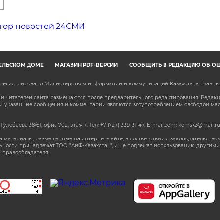
тор новостей 24СМИ
ЕЛЬСКОМ ДОМЕ
МАГАЗИН PDF-ВЕРСИЙ
СООБЩИТЬ В РЕДАКЦИЮ ОБ О
зарегистрировано Министерством информации и коммуникаций Казахстана. Главн
 читателей сайта размещаются после предварительного редактирования. Редакция
сли указанные сообщения и комментарии являются злоупотреблением свободой м
 Тулебаева 38/61, офис 702, этаж 7
. Тел: +7 (727) 339-31-47. E-mail.com: komskz@mail.ru
 материалы, размещённые на интернет-сайте, в соответствии с законодательством
ьности принадлежат ТОО "АиФ-Казахстан", и не подлежат использованию другими 
 правообладателя.