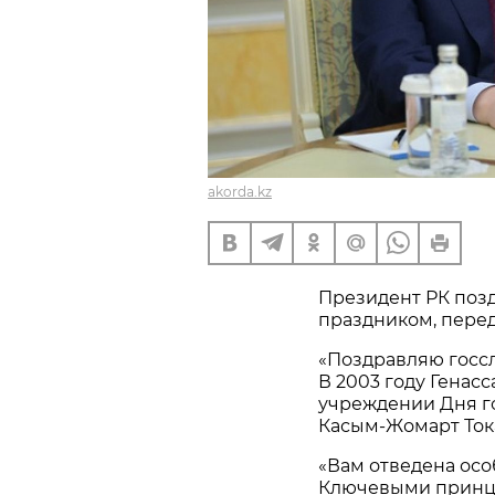
akorda.kz
Президент РК поз
праздником, пере
«Поздравляю госс
В 2003 году Гена
учреждении Дня г
Касым-Жомарт Ток
«Вам отведена осо
Ключевыми принц