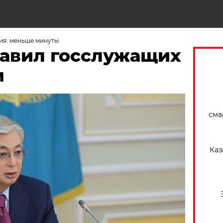
Н
ия: меньше минуты
равил госслужащих
м
сма
Каз