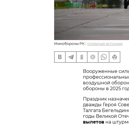
Минобороны РК
/
открытый источник
Вооруженные силы
профессиональный
воздушной оборон
обороны в 2025 год
Праздник назначен 
дважды Героя Сове
Талгата Бегельдино
годы Великой Оте
вылетов
 на штурм