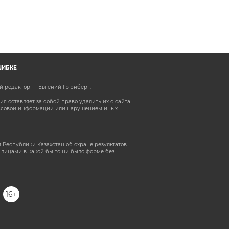
ШИБКЕ
ый редактор — Евгений Грюнберг
.
 оставляет за собой право удалить их с сайта
ассовой информации или нарушением иных
 Республики Казахстан об охране результатов
лицами в какой бы то ни было форме без
16+