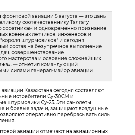
фронтовой авиации 5 августа — это дань 
ликому соотечественнику Талгату 
о соратникам и одновременно признание 
ых военных летчиков, инженеров и 
 "короля штурмовиков" и сегодня 
ный состав на безупречное выполнение 
дач, совершенствование 
го мастерства и освоение сложнейших 
ажа», — отметил командующий 
ми силами генерал‑майор авиации 
авиации Казахстана сегодня составляют 
ные истребители Су‑30СМ и 
е штурмовики Су‑25. Эти самолеты 
е и боевые задачи, защищают воздушные 
позволяют оперативно перебрасывать силы 
ления.
товой авиации отмечают на авиационных 