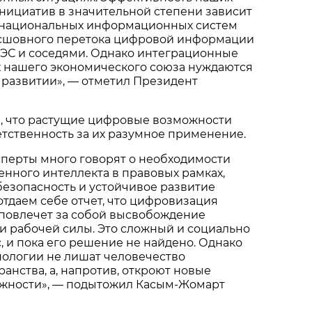
нициатив в значительной степени зависит
 национальных информационных систем
сшовного перетока цифровой информации
ЭС и соседями. Однако интеграционные
х нашего экономического союза нуждаются
 развитии», — отметил Президент
л, что растущие цифровые возможности
тственность за их разумное применение.
сперты много говорят о необходимости
енного интеллекта в правовых рамках,
езопасность и устойчивое развитие
отдаем себе отчет, что цифровизация
овлечет за собой высвобождение
и рабочей силы. Это сложный и социально
 и пока его решение не найдено. Однако
нологии не лишат человечество
анства, а, напротив, откроют новые
жности», — подытожил Касым-Жомарт