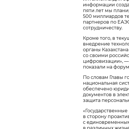
информации созда
пяти лет мы плани
500 миллиардов т
партнеров по ЕАЭС
сотрудничеству.
Кроме того, в тек
внедрение техноло
органы Казахстан
со своими россий
цифровизации», — 
показали на форуме
По словам Главы г
национальная сист
обеспечено юриди
документов в эле
защита персональ
«Государственные 
в сторону проактив
с единовременны
в различных жизн