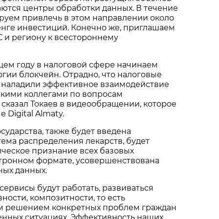
ются центры обработки данных. В течение
руем привлечь в этом направлении около
енге инвестиций. Конечно же, приглашаем
 и региону к всестороннему
ущем году в налоговой сфере начинаем
гии блокчейн. Отрадно, что налоговые
а наладили эффективное взаимодействие
скими коллегами по вопросам
сказал Токаев в видеообращении, которое
 Digital Almaty.
осударства, также будет введена
ема распределения лекарств, будет
ческое признание всех базовых
ктронном формате, усовершенствована
ных данных.
сервисы будут работать, развиваться
ности, композитности, то есть
м решением конкретных проблем граждан
енных ситуациях. Эффективность наших