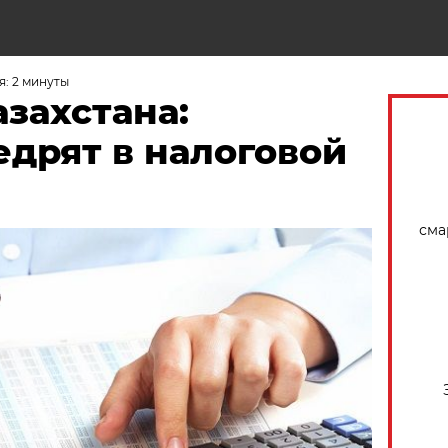
Н
: 2 минуты
захстана:
едрят в налоговой
сма