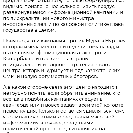
вряд ли можно назвать, но такая формулировка,
видимо, призвана несколько снизить градус
развернувшейся информационной кампании и
по дискредитации нового министра
иностранных дел, и по кадровой политике главы
государства в целом.
Понятно, что и кампания против Мурата Нуртлеу,
которая имела место три недели тому назад, и
нынешняя информационная атака против
Кошербаева и президента страны
инициированы из одного стратегического
центра, который курирует и ряд казахстанских
СМИ, и целую роту местных блогеров.
А в какой стороне света этот центр находится,
нетрудно понять, если обратить внимание, кто
всегда в подобных кампаниях следует в
авангарде или и вовсе задаёт всей этой когорте
повестку дня. Только и остаётся удивляться тому,
что ситуация с этими «средствами массовой
информации», а точнее, средствами
политической пропаганды и влияния на