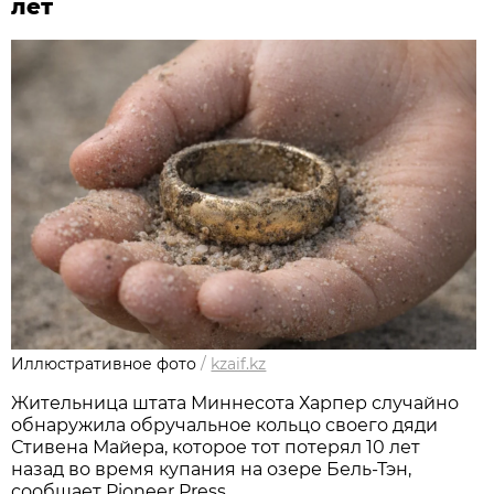
лет
Иллюстративное фото
/
kzaif.kz
Жительница штата Миннесота Харпер случайно
обнаружила обручальное кольцо своего дяди
Стивена Майера, которое тот потерял 10 лет
назад во время купания на озере Бель-Тэн,
сообщает Pioneer Press.