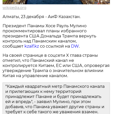
wikipedia.org
Алматы, 23 декабря - АиФ Казахстан.
Президент Панамы Хосе Рауль Мулино
прокомментировал планы избранного
президента США Дональда Трампа вернуть
контроль над Панамским каналом,
сообщает
kzaif.kz
со ссылкой на
DW
.
На своей странице в соцсети X глава страны
отметил, что Панамский канал не
контролируется Китаем, ЕС или США, опровергая
утверждение Трампа о значительном влиянии
Китая на управление каналом.
"Каждый квадратный метр Панамского канала
и прилегающих к нему территорий
принадлежит Панаме и будет принадлежать
ей и впредь", - заявил Мулино, при этом
добавив, что Панама уважает другие страны и
требует к себе такого же уважения взамен.