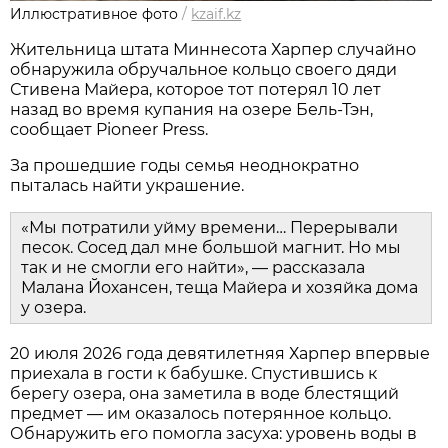
Иллюстративное фото
/
kzaif.kz
Жительница штата Миннесота Харпер случайно
обнаружила обручальное кольцо своего дяди
Стивена Майера, которое тот потерял 10 лет
назад во время купания на озере Бель-Тэн,
сообщает Pioneer Press.
За прошедшие годы семья неоднократно
пыталась найти украшение.
«Мы потратили уйму времени… Перерывали
песок. Сосед дал мне большой магнит. Но мы
так и не смогли его найти», — рассказала
Малана Йохансен, теща Майера и хозяйка дома
у озера.
20 июля 2026 года девятилетняя Харпер впервые
приехала в гости к бабушке. Спустившись к
берегу озера, она заметила в воде блестящий
предмет — им оказалось потерянное кольцо.
Обнаружить его помогла засуха: уровень воды в