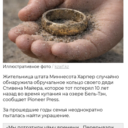
Иллюстративное фото
/
kzaif.kz
Жительница штата Миннесота Харпер случайно
обнаружила обручальное кольцо своего дяди
Стивена Майера, которое тот потерял 10 лет
назад во время купания на озере Бель-Тэн,
сообщает Pioneer Press.
За прошедшие годы семья неоднократно
пыталась найти украшение.
«Мы потратили уйму времени… Перерывали