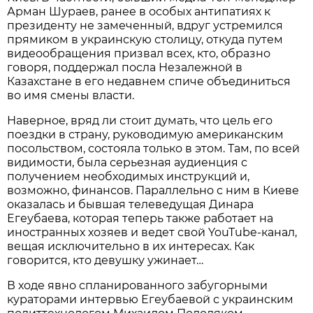
Арман Шураев, ранее в особых антипатиях к
президенту не замеченный, вдруг устремился
прямиком в украинскую столицу, откуда путем
видеообращения призвал всех, кто, образно
говоря, поддержал посла Незалежной в
Казахстане в его недавнем спиче объединиться
во имя смены власти.
Наверное, вряд ли стоит думать, что цель его
поездки в страну, руководимую американским
посольством, состояла только в этом. Там, по всей
видимости, была серьезная аудиенция с
получением необходимых инструкций и,
возможно, финансов. Параллельно с ним в Киеве
оказалась и бывшая телеведущая Динара
Егеубаева, которая теперь также работает на
иностранных хозяев и ведет свой YouTube-канал,
вещая исключительно в их интересах. Как
говорится, кто девушку ужинает…
В ходе явно спланированного забугорными
кураторами интервью Егеубаевой с украинским