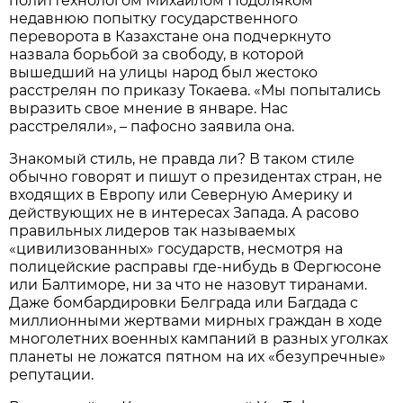
политтехнологом Михаилом Подоляком
недавнюю попытку государственного
переворота в Казахстане она подчеркнуто
назвала борьбой за свободу, в которой
вышедший на улицы народ был жестоко
расстрелян по приказу Токаева. «Мы попытались
выразить свое мнение в январе. Нас
расстреляли», – пафосно заявила она.
Знакомый стиль, не правда ли? В таком стиле
обычно говорят и пишут о президентах стран, не
входящих в Европу или Северную Америку и
действующих не в интересах Запада. А расово
правильных лидеров так называемых
«цивилизованных» государств, несмотря на
полицейские расправы где-нибудь в Фергюсоне
или Балтиморе, ни за что не назовут тиранами.
Даже бомбардировки Белграда или Багдада с
миллионными жертвами мирных граждан в ходе
многолетних военных кампаний в разных уголках
планеты не ложатся пятном на их «безупречные»
репутации.