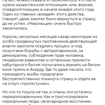
Ну вот, можно сказать, и прояснилось, что было
нужно казахстанской оппозиции, или, вернее,
псевдооппозиции, в начале января этого года.
Один из главных «вождей» этого действа,
говорят, даже захотел было вернуться в страну,
да не успел. «Революция» очень быстро
закончилась.
Короче, несколько месяцев назад некоторые из
особо продвинутых противников действующей
власти захотели оседлать процесс и под
лозунгами борьбы с авторитаризмом, за
демократию, соблюдение прав человека,
гендерное равенство и остальные прелести
забугорного бытия попытались въехать на белом
коне прямо в Акорду. Где-то даже писали, что
президенту якобы предлагали
беспрепятственно покинуть страну и отдать ее
на откуп «протестунам».
Но что-то пошло не так, и планы эти остались
нереализованными. Как и прогнозировали
нормальные люди, «всенародное восстание»