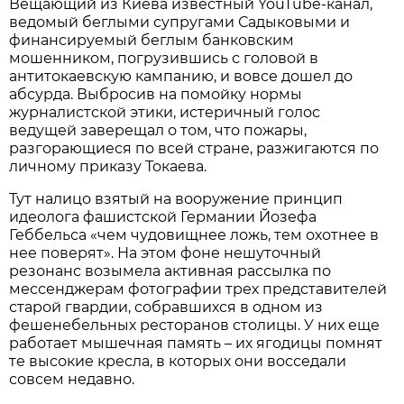
Вещающий из Киева известный YouTube-канал,
ведомый беглыми супругами Садыковыми и
финансируемый беглым банковским
мошенником, погрузившись с головой в
антитокаевскую кампанию, и вовсе дошел до
абсурда. Выбросив на помойку нормы
журналистской этики, истеричный голос
ведущей заверещал о том, что пожары,
разгорающиеся по всей стране, разжигаются по
личному приказу Токаева.
Тут налицо взятый на вооружение принцип
идеолога фашистской Германии Йозефа
Геббельса «чем чудовищнее ложь, тем охотнее в
нее поверят». На этом фоне нешуточный
резонанс возымела активная рассылка по
мессенджерам фотографии трех представителей
старой гвардии, собравшихся в одном из
фешенебельных ресторанов столицы. У них еще
работает мышечная память – их ягодицы помнят
те высокие кресла, в которых они восседали
совсем недавно.