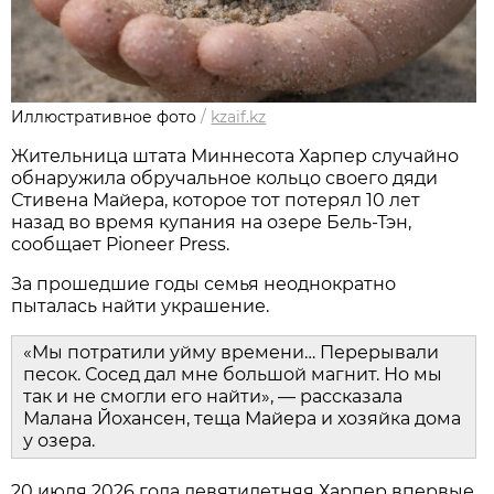
Иллюстративное фото
/
kzaif.kz
Жительница штата Миннесота Харпер случайно
обнаружила обручальное кольцо своего дяди
Стивена Майера, которое тот потерял 10 лет
назад во время купания на озере Бель-Тэн,
сообщает Pioneer Press.
За прошедшие годы семья неоднократно
пыталась найти украшение.
«Мы потратили уйму времени… Перерывали
песок. Сосед дал мне большой магнит. Но мы
так и не смогли его найти», — рассказала
Малана Йохансен, теща Майера и хозяйка дома
у озера.
20 июля 2026 года девятилетняя Харпер впервые