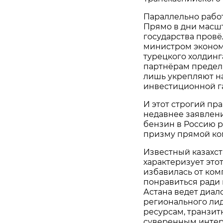
Параллельно рабо
Прямо в дни масш
государства пров
министром эконом
турецкого холдинг
партнёрам предел
лишь укрепляют на
инвестиционной г
И этот строгий пр
недавнее заявлени
бензин в Россию 
призму прямой ко
Известный казахст
характеризует это
избавилась от ком
понравиться ради 
Астана ведет диал
регионального лид
ресурсам, транзит
суверенным интер