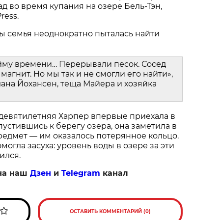
ад во время купания на озере Бель-Тэн,
ress.
ы семья неоднократно пыталась найти
йму времени… Перерывали песок. Сосед
магнит. Но мы так и не смогли его найти»,
ана Йохансен, теща Майера и хозяйка
 девятилетняя Харпер впервые приехала в
пустившись к берегу озера, она заметила в
едмет — им оказалось потерянное кольцо.
огла засуха: уровень воды в озере за эти
ился.
на наш
Дзен
и
Telegram
канал
ОСТАВИТЬ КОММЕНТАРИЙ (0)