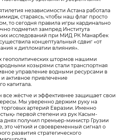
ятилетия независимости Астана работала
имидж, стараясь, чтобы наш флаг просто
ом, то сегодня правила игры кардинально
очно подметил зампред Института
их исследований при МИД РК Манарбек
осуществила концептуальный сдвиг «от
ания к дипломатии влияния».
ых геополитических штормов нашими
родными козырями стали транспортная
тивное управление водными ресурсами в
 и активное привлечение
о капитала.
н все жёстче и эффективнее защищает свои
ересы. Мы уверенно держим руку на
 торговых артерий Евразии. Именно
стық» первой степени из рук Касым-
а днях получил премьер-министр Грузии
, это чёткий и своевременный сигнал о
ого развития стратегического
 маршрута.