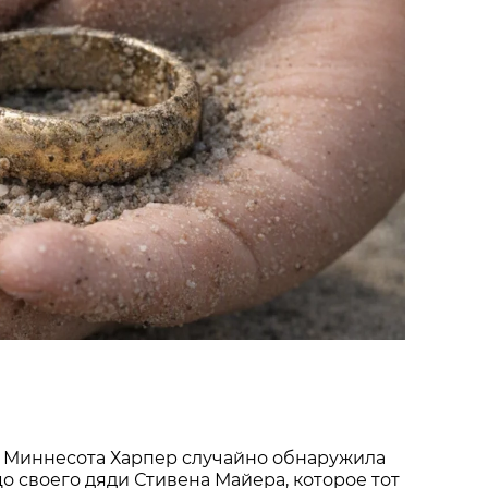
 Миннесота Харпер случайно обнаружила
о своего дяди Стивена Майера, которое тот