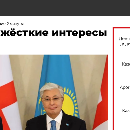
Н
ия: 2 минуты
, жёсткие интересы
Девя
дяди
Каз
Apor
Каз