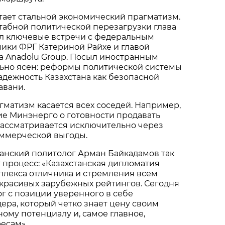
тает стальной экономический прагматизм.
табной политической перезагрузки глава
ёл ключевые встречи с федеральным
ики ФРГ Катериной Райхе и главой
а Anadolu Group. Посыл иностранным
ьно ясен: реформы политической системы
дежность Казахстана как безопасной
авани.
агматизм касается всех соседей. Например,
е Минэнерго о готовности продавать
рассматривается исключительно через
ммерческой выгоды.
анский политолог Арман Байкадамов так
т процесс: «Казахстанская дипломатия
плекса отличника и стремления всем
красивых зарубежных рейтингов. Сегодня
ог с позиции уверенного в себе
ера, который четко знает цену своим
ному потенциалу и, самое главное,
есам».