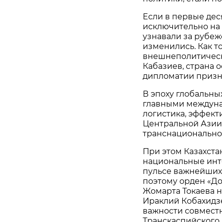
Если в первые дес
исключительно на 
узнавали за рубеж
изменились. Как т
внешнеполитическ
Кабазиев, страна 
дипломатии призн
В эпоху глобальн
главными междуна
логистика, эффек
Центральной Азии
транснациональног
При этом Казахста
национальные инт
пульсе важнейших
поэтому орден «До
Жомарта Токаева н
Ираклий Кобахидзе
важности совместн
Транскаспийского