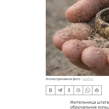
Иллюстративное фото
/
kzaif.kz
Жительница штата
обручальное кольц