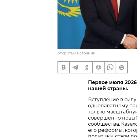
открытый источник
Первое июля 2026
нашей страны.
Вступление в силу
однопалатному пар
только масштабну
совершенно новый 
сообщества. Казах
его реформы, кот
политики, стали 