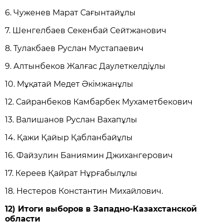
6. Чуженев Марат Сағынтайұлы
7. Шенгелбаев Секенбай Сейтжанович
8. Тулакбаев Руслан Мустапаевич
9. Алтынбеков Жалғас Даулеткелдіұлы
10. Мұқатай Медет Әкімжанұлы
12. Сайранбеков Камбарбек Мухаметбекович
13. Валишанов Руслан Вахапұлы
14. Қажи Қайыр Қабланбайұлы
16. Файзулин Баниямин Джихангерович
17. Кереев Қайрат Нұрғабылұлы
18. Нестеров Константин Михайлович.
12) Итоги выборов в Западно-Казахстанской
области