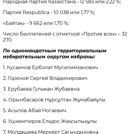
Народная партия Казахстана - 12 583 или 2,22 %;
Партия Respublica - 10 038 или 1,77 %;
«Байтақ» - 9 662 или 1,70 %;
Число бюллетеней с отметкой «Против всех» – 32
270.
По одномандатным территориальным
избирательным округам избраны:
1. Кусаинов Ерболат Мусилимханович
2. Горяной Сергей Владимирович
3. Ерубаева Гульжан Жубаевна
4. Орынбасаров Нұрсұлтан Жұмабайұлы
5. Асылов Абай Ногаевич
6. Ушкемпиров Ельдос Жақсылықұлы
7. Молдашева Меруерт Сагындыковна