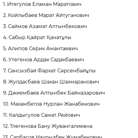
1. Итегулов Еламан Маратович
2. Койлыбаев Марат Айтуганович
3. Саймов Азамат Алтынбекович
4. Сабыр Қайрат Қанатұлы
5. Алипов Серик Амантаевич
6. Утегенов Ардак Садакбаевич
7. Сансызбай Фархат Сәрсенбайұлы
8. Жулдасбаев Шахан Шахмаранович
9. Джиембаев Алтынбек Байназарович
10. Махамбетов Нурлан Жанабекович
11. Калдыгулов Самат Рейович
12. Тлегенова Бану Жувангалиевна
13. Сарбасов Наурызбек Жумабекович