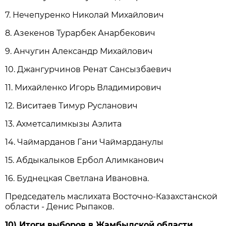
7. Нечепуренко Николай Михайлович
8. Азекенов Турарбек Анарбекович
9. Анчугин Александр Михайлович
10. Джангурчинов Ренат Сансызбаевич
11. Михайленко Игорь Владимирович
12. Виситаев Тимур Русланович
13. Ахметсалимкызы Аэлита
14. Чаймарданов Гани Чаймарданулы
15. Абдыкалыков Ербол Алимканович
16. Буднецкая Светлана Ивановна.
Председатель маслихата Восточно-Казахстанской
области - Денис Рыпаков.
10) Итоги выборов в Жамбылской области