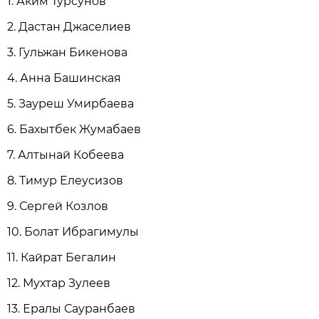
1. Аким Турсунов
2. Дастан Джаселиев
3. Гульжан Бикенова
4. Анна Башинская
5. Зауреш Умирбаева
6. Бахытбек Жумабаев
7. Алтынай Кобеева
8. Тимур Елеусизов
9. Сергей Козлов
10. Болат Ибрагимулы
11. Кайрат Бегалин
12. Мухтар Зулеев
13. Ералы Сауранбаев