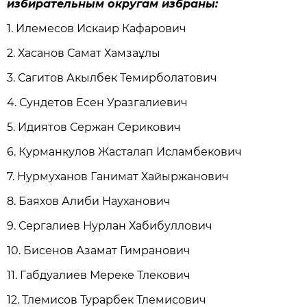
избирательным округам избраны:
1. Илемесов Искаир Кафарович
2. Хасанов Самат Хамзаұлы
3. Сагитов Акылбек Темирболатович
4. Сундетов Есен Уразгалиевич
5. Идиятов Сержан Серикович
6. Курманкулов Жасталап Исламбекович
7. Нурмуханов Ганимат Хайыржанович
8. Баяхов Алиби Науханович
9. Сергалиев Нурлан Хабибуллович
10. Бисенов Азамат Гимранович
11. Габдуалиев Мереке Тлекович
12. Тлемисов Турарбек Тлемисович