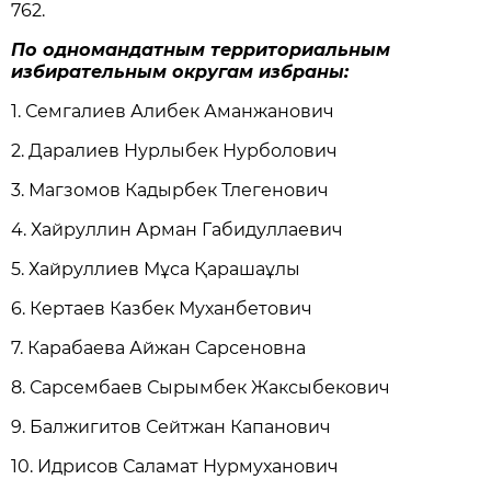
762.
По одномандатным территориальным
избирательным округам избраны:
1. Семгалиев Алибек Аманжанович
2. Даралиев Нурлыбек Нурболович
3. Магзомов Кадырбек Тлегенович
4. Хайруллин Арман Габидуллаевич
5. Хайруллиев Мұса Қарашаұлы
6. Кертаев Казбек Муханбетович
7. Карабаева Айжан Сарсеновна
8. Сарсембаев Сырымбек Жаксыбекович
9. Балжигитов Сейтжан Капанович
10. Идрисов Саламат Нурмуханович