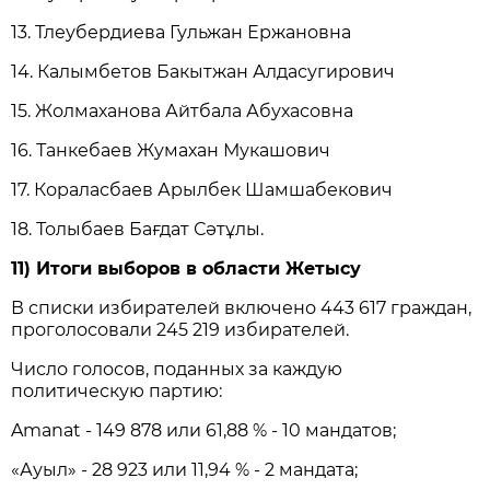
13. Тлеубердиева Гульжан Ержановна
14. Калымбетов Бакытжан Алдасугирович
15. Жолмаханова Айтбала Абухасовна
16. Танкебаев Жумахан Мукашович
17. Кораласбаев Арылбек Шамшабекович
18. Толыбаев Бағдат Сәтұлы.
11) Итоги выборов в области Жетысу
В списки избирателей включено 443 617 граждан,
проголосовали 245 219 избирателей.
Число голосов, поданных за каждую
политическую партию:
Amanat - 149 878 или 61,88 % - 10 мандатов;
«Ауыл» - 28 923 или 11,94 % - 2 мандата;