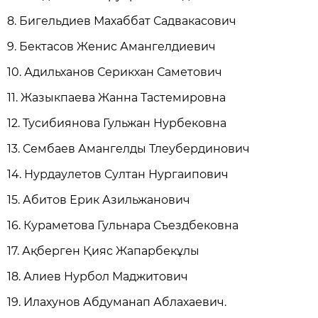
8. Бигельдиев Махаббат Садвакасович
9. Бектасов Женис Амангелдиевич
10. Адильханов Серикхан Саметович
11. Жазыкпаева Жанна Тастемировна
12. Тусибиянова Гульжан Нурбековна
13. Сембаев Амангелды Тлеубердинович
14. Нурдаулетов Султан Нургаипович
15. Абитов Ерик Азильжанович
16. Кураметова Гульнара Съездбековна
17. Ақберген Қияс Жапарбекұлы
18. Алиев Нурбол Маджитович
19. Илахунов Абдуманап Аблахаевич.