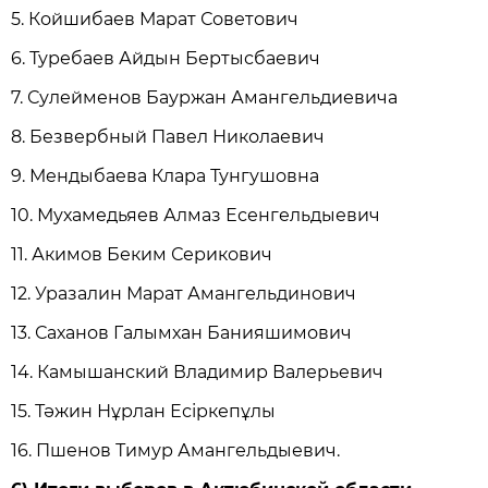
5. Койшибаев Марат Советович
6. Туребаев Айдын Бертысбаевич
7. Сулейменов Бауржан Амангельдиевича
8. Безвербный Павел Николаевич
9. Мендыбаева Клара Тунгушовна
10. Мухамедьяев Алмаз Есенгельдыевич
11. Акимов Беким Серикович
12. Уразалин Марат Амангельдинович
13. Саханов Галымхан Банияшимович
14. Камышанский Владимир Валерьевич
15. Тәжин Нұрлан Есіркепұлы
16. Пшенов Тимур Амангельдыевич.