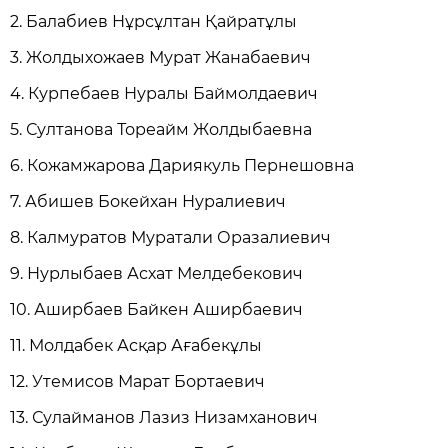
2. Балабиев Нұрсұлтан Қайратұлы
3. Жолдыхожаев Мурат Жанабаевич
4. Курпебаев Нуралы Баймолдаевич
5. Султанова Тореайм Жолдыбаевна
6. Кожамжарова Дариякуль Пернешовна
7. Абишев Бокейхан Нуралиевич
8. Калмуратов Муратали Оразалиевич
9. Нурлыбаев Асхат Мелдебекович
10. Аширбаев Байкен Аширбаевич
11. Молдабек Асқар Ағабекұлы
12. Утемисов Марат Бортаевич
13. Сулайманов Лазиз Низамханович