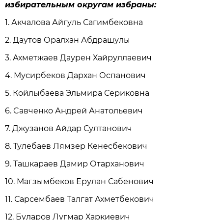
избирательным округам избраны:
1. Акчалова Айгуль Сагимбековна
2. Даутов Оралхан Абдрашулы
3. Ахметжаев Даурен Хайруллаевич
4. Мусирбеков Дархан Оспанович
5. Койлыбаева Эльмира Сериковна
6. Cавченко Андрей Анатольевич
7. Джузанов Айдар Султанович
8. Тулебаев Лямзер Кенесбекович
9. Ташкараев Дамир Отарханович
10. Магзымбеков Ерулан Сабенович
11. Сарсембаев Талгат Ахметбекович
12. Буларов Лугмар Харкиевич