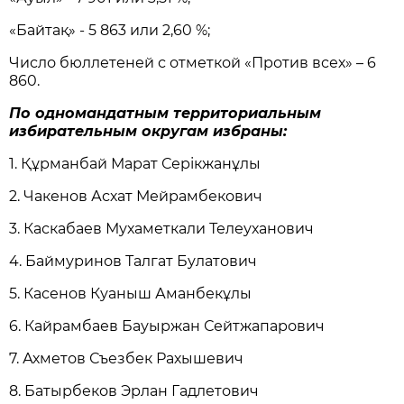
«Байтақ» - 5 863 или 2,60 %;
Число бюллетеней с отметкой «Против всех» – 6
860.
По одномандатным территориальным
избирательным округам избраны:
1. Құрманбай Марат Серікжанұлы
2. Чакенов Асхат Мейрамбекович
3. Каскабаев Мухаметкали Телеуханович
4. Баймуринов Талгат Булатович
5. Касенов Куаныш Аманбекұлы
6. Кайрамбаев Бауыржан Сейтжапарович
7. Ахметов Съезбек Рахышевич
8. Батырбеков Эрлан Гадлетович