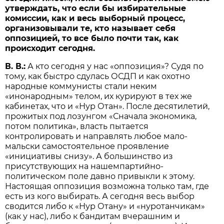
утверждать, что если бы избирательные
комиссии, как и весь выборный процесс,
организовывали те, кто называет себя
оппозицией, то все было почти так, как
происходит сегодня.
В. В.:
А кто сегодня у нас «оппозиция»? Судя по
тому, как быстро сдулась ОСДП и как охотно
народные коммунисты стали неким
«инонародным» телом, их курируют в тех же
кабинетах, что и «Нур Отан». После десятилетий,
прожитых под лозунгом «Сначала экономика,
потом политика», власть пытается
контролировать и направлять любое мало-
мальски самостоятельное проявление
«инициативы снизу». А большинство из
присутствующих на нашемпартийно-
политическом поле давно привыкли к этому.
Настоящая оппозиция возможна только там, где
есть из кого выбирать. А сегодня весь выбор
сводится либо к «Нур Отану» и «нуротанчикам»
(как у нас), либо к бандитам вчерашним и