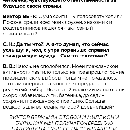
человека, чувствующего ответственность за
будущее своей страны.
Виктор ВЕРК:
С ума сойти! Ты голосовать ходил?
Похоже, среди всех моих друзей, знакомых и
родственников нашелся-таки самый
сознательный…
С. К.: Да ты что?! А я-то думал, что сейчас
услышу: я, мол, с утра пораньше справил
гражданскую нужду… Сам-то голосовал?
В. В.:
Каюсь, не сподобился. Моей гражданской
активности хватило только на позапрошлогодние
президентские выборы. Тогда мне показалось,
что нам впервые за много лет предлагают
реальный выбор. Но от этой иллюзии меня очень
скоро избавили… А ты, батенька, до седин
сохранил гражданскую позицию. Большая
редкость для ветерана «второй древнейшей»!
ВИКТОР ВЕРК: «МЫ С ТОБОЙ И МИЛЛИОНЫ
ТАКИХ, КАК МЫ, ПОЛУЧАТ ОЧЕРЕДНУЮ
НАДЕЖДУ НА ЛУЧШЕЕ. НА СЛЫШАЩЕЕ И