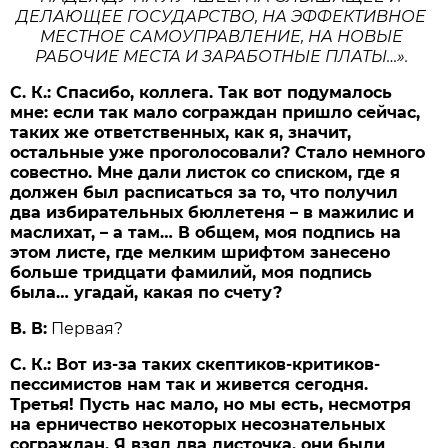
ДЕЛАЮЩЕЕ ГОСУДАРСТВО, НА ЭФФЕКТИВНОЕ
МЕСТНОЕ САМОУПРАВЛЕНИЕ, НА НОВЫЕ
РАБОЧИЕ МЕСТА И ЗАРАБОТНЫЕ ПЛАТЫ…».
С. К.: Спасибо, коллега. Так вот подумалось
мне: если так мало сограждан пришло сейчас,
таких же ответственных, как я, значит,
остальные уже проголосовали? Стало немного
совестно. Мне дали листок со списком, где я
должен был расписаться за то, что получил
два избирательных бюллетеня – в мажилис и
маслихат, – а там… В общем, моя подпись на
этом листе, где мелким шрифтом занесено
больше тридцати фамилий, моя подпись
была… угадай, какая по счету?
В. В:
Первая?
С. К.: Вот из-за таких скептиков-критиков-
пессимистов нам так и живется сегодня.
Третья! Пусть нас мало, но мы есть, несмотря
на ерничество некоторых несознательных
сограждан. Я взял два листочка, они были