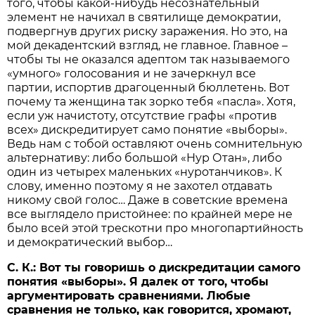
того, чтобы какой-нибудь несознательный
элемент не начихал в святилище демократии,
подвергнув других риску заражения. Но это, на
мой декадентский взгляд, не главное. Главное –
чтобы ты не оказался адептом так называемого
«умного» голосования и не зачеркнул все
партии, испортив драгоценный бюллетень. Вот
почему та женщина так зорко тебя «пасла». Хотя,
если уж начистоту, отсутствие графы «против
всех» дискредитирует само понятие «выборы».
Ведь нам с тобой оставляют очень сомнительную
альтернативу: либо большой «Нур Отан», либо
один из четырех маленьких «нуротанчиков». К
слову, именно поэтому я не захотел отдавать
никому свой голос… Даже в советские времена
все выглядело пристойнее: по крайней мере не
было всей этой трескотни про многопартийность
и демократический выбор…
С. К.: Вот ты говоришь о дискредитации самого
понятия «выборы». Я далек от того, чтобы
аргументировать сравнениями. Любые
сравнения не только, как говорится, хромают,