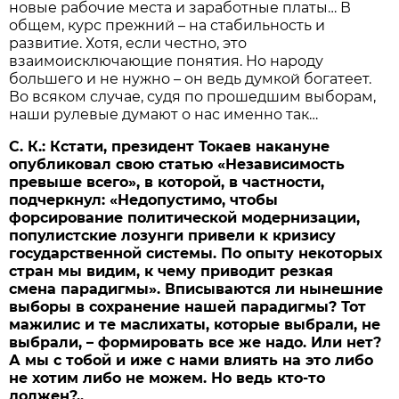
новые рабочие места и заработные платы… В
общем, курс прежний – на стабильность и
развитие. Хотя, если честно, это
взаимоисключающие понятия. Но народу
большего и не нужно – он ведь думкой богатеет.
Во всяком случае, судя по прошедшим выборам,
наши рулевые думают о нас именно так…
С. К.: Кстати, президент Токаев накануне
опубликовал свою статью «Независимость
превыше всего», в которой, в частности,
подчеркнул: «Недопустимо, чтобы
форсирование политической модернизации,
популистские лозунги привели к кризису
государственной системы. По опыту некоторых
стран мы видим, к чему приводит резкая
смена парадигмы». Вписываются ли нынешние
выборы в сохранение нашей парадигмы? Тот
мажилис и те маслихаты, которые выбрали, не
выбрали, – формировать все же надо. Или нет?
А мы с тобой и иже с нами влиять на это либо
не хотим либо не можем. Но ведь кто-то
должен?..