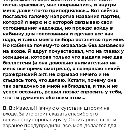
очень красивые, мне понравились, и внутри
меня даже что-то приподнялось... Вот сейчас
поставлю галочку напротив названия партии,
которой я верю и с которой связываю свои
сегодняшние надежды, но прежде войду в
кабинку для голосования и сделаю все как
надо, и тайна моего выбора останется при мне.
Но кабинка почему-то оказалась без занавески
на входе. Я вдруг почувствовал, что на глазах у
женщины, которая только что выдала мне два
бюллетеня (а она довольно внимательно на
меня все время смотрела), я совершаю некий
гражданский акт, не скрывая ничего и не
стыдясь того, что делаю. Кстати, почему она
так загадочно за мной наблюдала, я так и не
успел осознать, решил позже спросить у тебя,
что ты думаешь обо всем этом…
В. В.:
Изволь! Начну с отсутствия шторки на
входе. За это стоит сказать спасибо его
величеству коронавирусу. Санитарные власти
заранее предупредили: все, мол, делается для