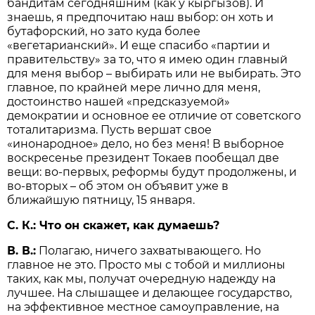
бандитам сегодняшним (как у кыргызов). И
знаешь, я предпочитаю наш выбор: он хоть и
бутафорский, но зато куда более
«вегетарианский». И еще спасибо «партии и
правительству» за то, что я имею один главный
для меня выбор – выбирать или не выбирать. Это
главное, по крайней мере лично для меня,
достоинство нашей «предсказуемой»
демократии и основное ее отличие от советского
тоталитаризма. Пусть вершат свое
«инонародное» дело, но без меня! В выборное
воскресенье президент Токаев пообещал две
вещи: во-первых, реформы будут продолжены, и
во-вторых – об этом он объявит уже в
ближайшую пятницу, 15 января.
С. К.: Что он скажет, как думаешь?
В. В.:
Полагаю, ничего захватывающего. Но
главное не это. Просто мы с тобой и миллионы
таких, как мы, получат очередную надежду на
лучшее. На слышащее и делающее государство,
на эффективное местное самоуправление, на